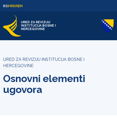
Skip to content
Skip to footer
BS
|
HR
|
SR
|
EN
URED ZA REVIZIJU
INSTITUCIJA BOSNE I
HERCEGOVINE
URED ZA REVIZIJU INSTITUCIJA BOSNE I
HERCEGOVINE
Osnovni elementi
ugovora