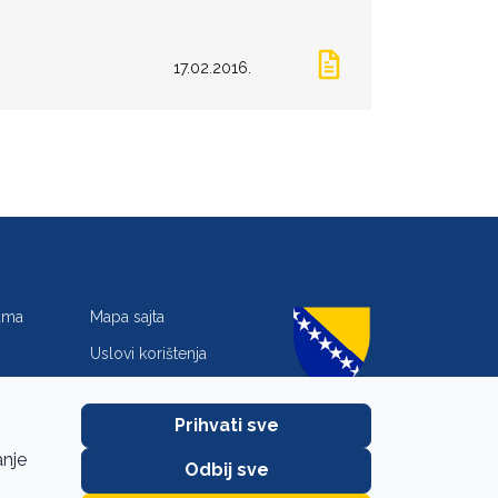
17.02.2016.
jama
Mapa sajta
Uslovi korištenja
Zaštita privatnosti
Prihvati sve
anje
Odbij sve