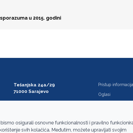
 sporazuma u 2015. godini
Tešanjska 24a/29
Pristup informaci
71000 Sarajevo
Oglasi
T: +387 33 27 54 00
Javne nabavke
F: +387 33 27 54 01
FAQ
saibih@revizija.gov.ba
 bismo osigurali osnovne funkcionalnosti i pravilno funkcionir
a korištenje svih kolačića. Međutim, možete upravljati svojim