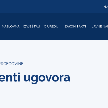
Ne
NASLOVNA
IZVJEŠTAJI
O UREDU
ZAKONI I AKTI
JAVNE NA
HERCEGOVINE
enti ugovora