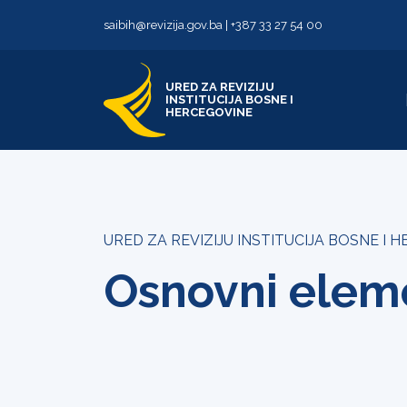
Skip to content
Skip to footer
saibih@revizija.gov.ba
|
+387 33 27 54 00
URED ZA REVIZIJU
INSTITUCIJA BOSNE I
HERCEGOVINE
URED ZA REVIZIJU INSTITUCIJA BOSNE I 
Osnovni elem