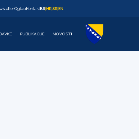
wsletter
Oglasi
Kontakt
BS
|
HR
|
SR
|
EN
BAVKE
PUBLIKACIJE
NOVOSTI