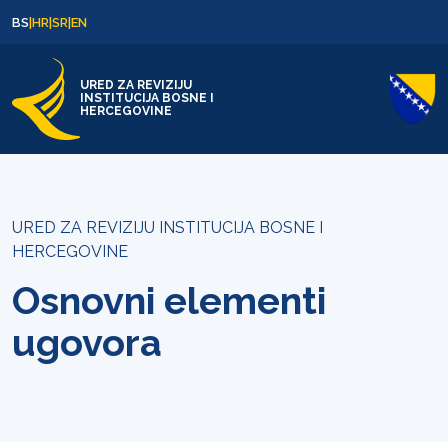
Skip to content
Skip to footer
BS
|
HR
|
SR
|
EN
URED ZA REVIZIJU
INSTITUCIJA BOSNE I
HERCEGOVINE
URED ZA REVIZIJU INSTITUCIJA BOSNE I
HERCEGOVINE
Osnovni elementi
ugovora