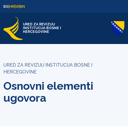
Skip to content
Skip to footer
BS
|
HR
|
SR
|
EN
URED ZA REVIZIJU
INSTITUCIJA BOSNE I
HERCEGOVINE
URED ZA REVIZIJU INSTITUCIJA BOSNE I
HERCEGOVINE
Osnovni elementi
ugovora