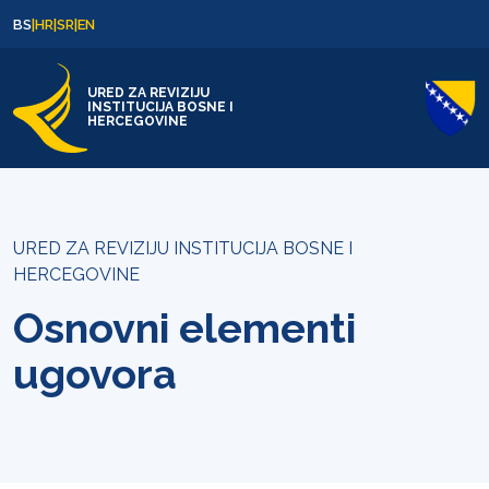
Skip to content
Skip to footer
BS
|
HR
|
SR
|
EN
URED ZA REVIZIJU
INSTITUCIJA BOSNE I
HERCEGOVINE
URED ZA REVIZIJU INSTITUCIJA BOSNE I
HERCEGOVINE
Osnovni elementi
ugovora