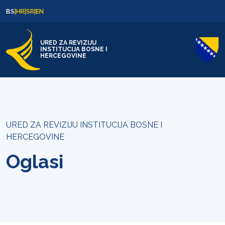
Skip to content
Skip to footer
BS
|
HR
|
SR
|
EN
URED ZA REVIZIJU
INSTITUCIJA BOSNE I
HERCEGOVINE
URED ZA REVIZIJU INSTITUCIJA BOSNE I
HERCEGOVINE
Oglasi