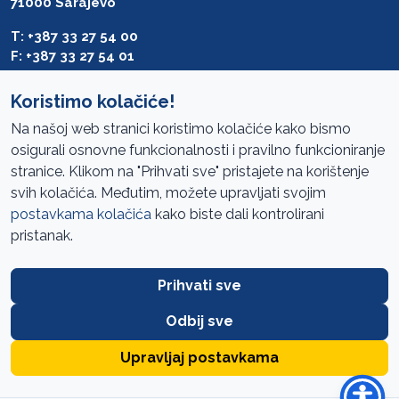
71000 Sarajevo
T: +387 33 27 54 00
F: +387 33 27 54 01
saibih@revizija.gov.ba
Koristimo kolačiće!
Na našoj web stranici koristimo kolačiće kako bismo
osigurali osnovne funkcionalnosti i pravilno funkcioniranje
Pristup informacijama
stranice. Klikom na "Prihvati sve" pristajete na korištenje
svih kolačića. Međutim, možete upravljati svojim
Mapa sajta
postavkama kolačića
kako biste dali kontrolirani
Oglasi
pristanak.
Uslovi korištenja
Prihvati sve
Javne nabavke
Zaštita privatnosti
Odbij sve
FAQ
Upravljaj postavkama
URED ZA REVIZIJU INSTITUCIJA BOSNE I HERCEGOVINE //
SIK