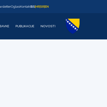
wsletter
Oglasi
Kontakt
BS
|
HR
|
SR
|
EN
BAVKE
PUBLIKACIJE
NOVOSTI