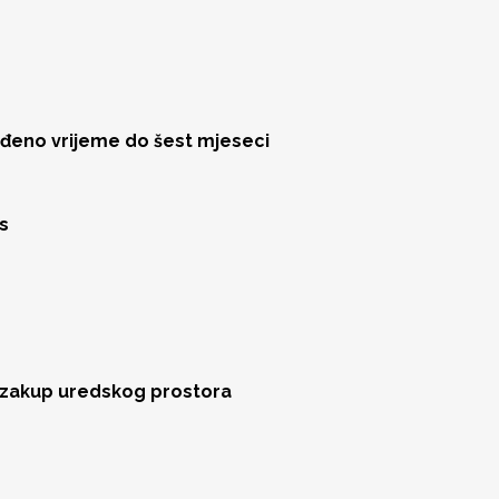
eđeno vrijeme do šest mjeseci
s
a zakup uredskog prostora