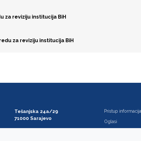
za reviziju institucija BiH
du za reviziju institucija BiH
Tešanjska 24a/29
Pristup informaci
71000 Sarajevo
Oglasi
T: +387 33 27 54 00
Javne nabavke
F: +387 33 27 54 01