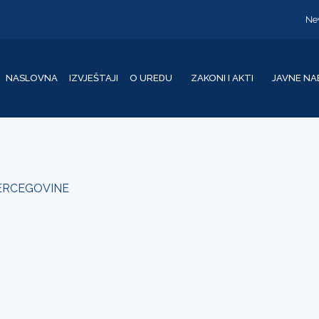
Ne
NASLOVNA
IZVJEŠTAJI
O UREDU
ZAKONI I AKTI
JAVNE NA
HERCEGOVINE