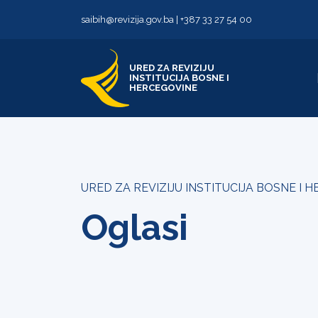
Skip to content
Skip to footer
saibih@revizija.gov.ba
|
+387 33 27 54 00
URED ZA REVIZIJU
INSTITUCIJA BOSNE I
HERCEGOVINE
URED ZA REVIZIJU INSTITUCIJA BOSNE I 
Oglasi