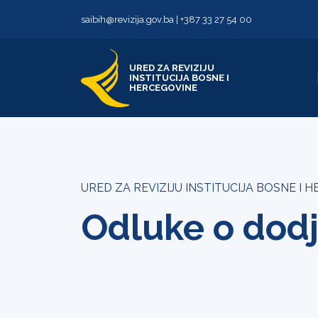
Skip to content
Skip to footer
saibih@revizija.gov.ba
|
+387 33 27 54 00
URED ZA REVIZIJU
INSTITUCIJA BOSNE I
HERCEGOVINE
URED ZA REVIZIJU INSTITUCIJA BOSNE I 
Odluke o dodj