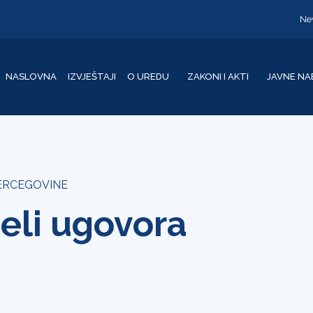
Ne
NASLOVNA
IZVJEŠTAJI
O UREDU
ZAKONI I AKTI
JAVNE NA
HERCEGOVINE
eli ugovora