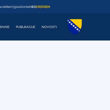
wsletter
Oglasi
Kontakt
BS
|
HR
|
SR
|
EN
BAVKE
PUBLIKACIJE
NOVOSTI