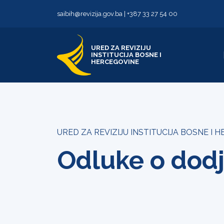
Skip to content
Skip to footer
saibih@revizija.gov.ba
|
+387 33 27 54 00
URED ZA REVIZIJU
INSTITUCIJA BOSNE I
HERCEGOVINE
URED ZA REVIZIJU INSTITUCIJA BOSNE I 
Odluke o dodj