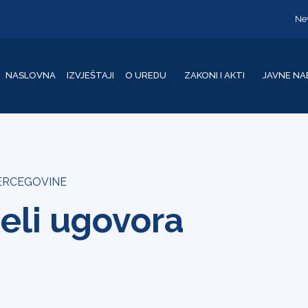
Ne
NASLOVNA
IZVJEŠTAJI
O UREDU
ZAKONI I AKTI
JAVNE NA
HERCEGOVINE
eli ugovora