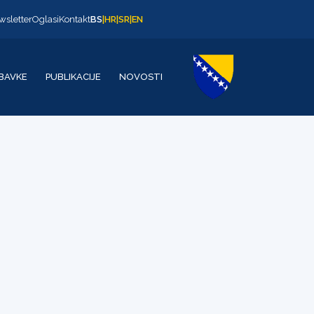
wsletter
Oglasi
Kontakt
BS
|
HR
|
SR
|
EN
BAVKE
PUBLIKACIJE
NOVOSTI