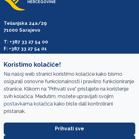
HERCEGOVINE
Tešanjska 24a/29
71000 Sarajevo
T: +387 33 27 54 00
F: +387 33 27 54 01
saibih@revizija.gov.ba
Koristimo kolačiće!
Na našoj web stranici koristimo kolačiće kako bismo
osigurali osnovne funkcionalnosti i pravilno funkcioniranje
Pristup informacijama
stranice. Klikom na "Prihvati sve" pristajete na korištenje
svih kolačića. Međutim, možete upravljati svojim
Mapa sajta
postavkama kolačića
kako biste dali kontrolirani
Oglasi
pristanak.
Uslovi korištenja
Prihvati sve
Javne nabavke