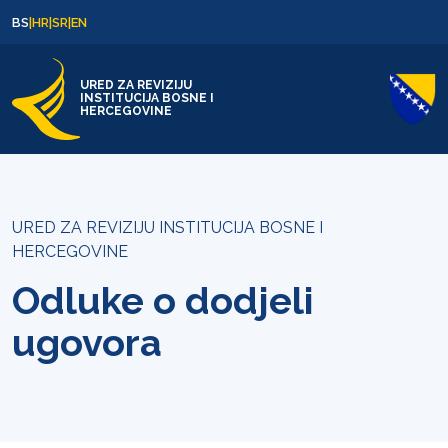
Skip to content
Skip to footer
BS
|
HR
|
SR
|
EN
URED ZA REVIZIJU
INSTITUCIJA BOSNE I
HERCEGOVINE
URED ZA REVIZIJU INSTITUCIJA BOSNE I
HERCEGOVINE
Odluke o dodjeli
ugovora