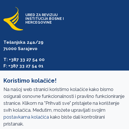
URED ZA REVIZIJU
INSTITUCIJA BOSNE I
HERCEGOVINE
Tešanjska 24a/29
71000 Sarajevo
T: +387 33 27 54 00
F: +387 33 27 54 01
saibih@revizija.gov.ba
Koristimo kolačiće!
Na našoj web stranici koristimo kolačiće kako bismo
osigurali osnovne funkcionalnosti i pravilno funkcioniranje
Pristup informacijama
stranice. Klikom na "Prihvati sve" pristajete na korištenje
svih kolačića. Međutim, možete upravljati svojim
Mapa sajta
postavkama kolačića
kako biste dali kontrolirani
Oglasi
pristanak.