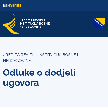
Skip to content
Skip to footer
BS
|
HR
|
SR
|
EN
URED ZA REVIZIJU
INSTITUCIJA BOSNE I
HERCEGOVINE
URED ZA REVIZIJU INSTITUCIJA BOSNE I
HERCEGOVINE
Odluke o dodjeli
ugovora