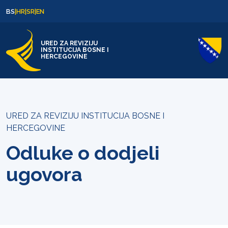
Skip to content
Skip to footer
BS
|
HR
|
SR
|
EN
URED ZA REVIZIJU
INSTITUCIJA BOSNE I
HERCEGOVINE
URED ZA REVIZIJU INSTITUCIJA BOSNE I
HERCEGOVINE
Odluke o dodjeli
ugovora