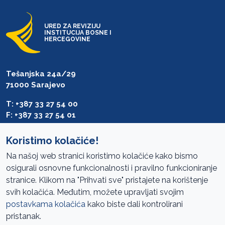
URED ZA REVIZIJU
INSTITUCIJA BOSNE I
HERCEGOVINE
Tešanjska 24a/29
71000 Sarajevo
T: +387 33 27 54 00
F: +387 33 27 54 01
saibih@revizija.gov.ba
Koristimo kolačiće!
Na našoj web stranici koristimo kolačiće kako bismo
osigurali osnovne funkcionalnosti i pravilno funkcioniranje
Pristup informacijama
stranice. Klikom na "Prihvati sve" pristajete na korištenje
svih kolačića. Međutim, možete upravljati svojim
Mapa sajta
postavkama kolačića
kako biste dali kontrolirani
Oglasi
pristanak.