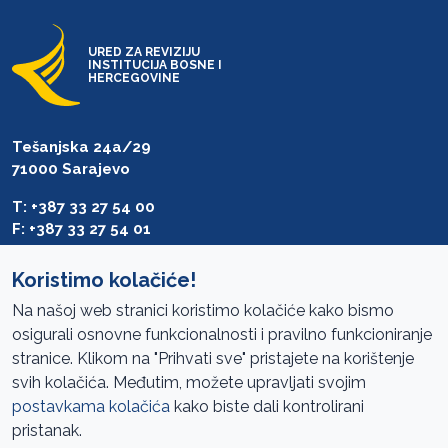
URED ZA REVIZIJU
INSTITUCIJA BOSNE I
HERCEGOVINE
Tešanjska 24a/29
71000 Sarajevo
T: +387 33 27 54 00
F: +387 33 27 54 01
saibih@revizija.gov.ba
Koristimo kolačiće!
Na našoj web stranici koristimo kolačiće kako bismo
osigurali osnovne funkcionalnosti i pravilno funkcioniranje
Pristup informacijama
stranice. Klikom na "Prihvati sve" pristajete na korištenje
svih kolačića. Međutim, možete upravljati svojim
Mapa sajta
postavkama kolačića
kako biste dali kontrolirani
Oglasi
pristanak.