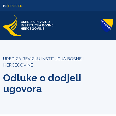
Skip to content
Skip to footer
BS
|
HR
|
SR
|
EN
URED ZA REVIZIJU
INSTITUCIJA BOSNE I
HERCEGOVINE
URED ZA REVIZIJU INSTITUCIJA BOSNE I
HERCEGOVINE
Odluke o dodjeli
ugovora