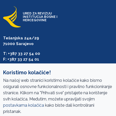
URED ZA REVIZIJU
INSTITUCIJA BOSNE I
HERCEGOVINE
Tešanjska 24a/29
71000 Sarajevo
T: +387 33 27 54 00
F: +387 33 27 54 01
saibih@revizija.gov.ba
Koristimo kolačiće!
Na našoj web stranici koristimo kolačiće kako bismo
osigurali osnovne funkcionalnosti i pravilno funkcioniranje
Pristup informacijama
stranice. Klikom na "Prihvati sve" pristajete na korištenje
svih kolačića. Međutim, možete upravljati svojim
Mapa sajta
postavkama kolačića
kako biste dali kontrolirani
Oglasi
pristanak.