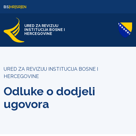
Skip to content
Skip to footer
BS
|
HR
|
SR
|
EN
URED ZA REVIZIJU
INSTITUCIJA BOSNE I
HERCEGOVINE
URED ZA REVIZIJU INSTITUCIJA BOSNE I
HERCEGOVINE
Odluke o dodjeli
ugovora