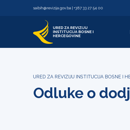
Skip to content
Skip to footer
saibih@revizija.gov.ba
|
+387 33 27 54 00
URED ZA REVIZIJU
INSTITUCIJA BOSNE I
HERCEGOVINE
URED ZA REVIZIJU INSTITUCIJA BOSNE I 
Odluke o dodj