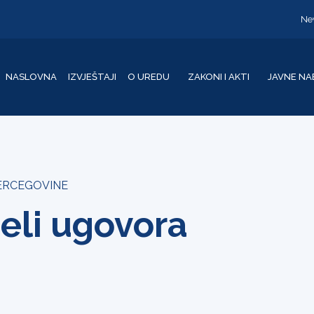
Ne
NASLOVNA
IZVJEŠTAJI
O UREDU
ZAKONI I AKTI
JAVNE NA
HERCEGOVINE
eli ugovora