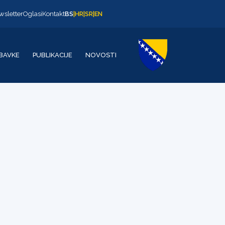
wsletter
Oglasi
Kontakt
BS
|
HR
|
SR
|
EN
BAVKE
PUBLIKACIJE
NOVOSTI