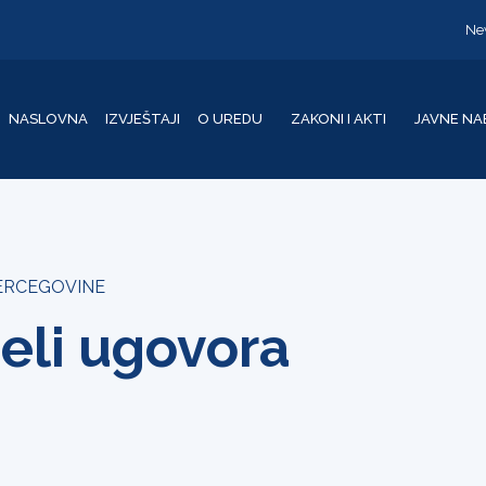
Ne
NASLOVNA
IZVJEŠTAJI
O UREDU
ZAKONI I AKTI
JAVNE NA
HERCEGOVINE
eli ugovora