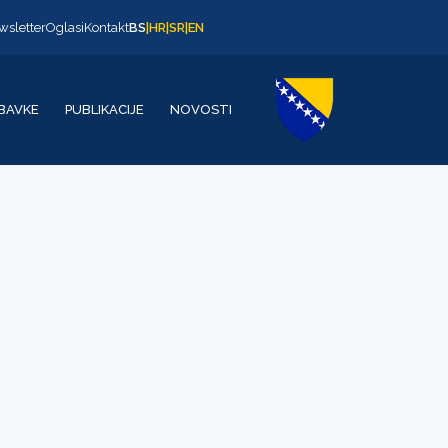
wsletter
Oglasi
Kontakt
BS
|
HR
|
SR
|
EN
BAVKE
PUBLIKACIJE
NOVOSTI