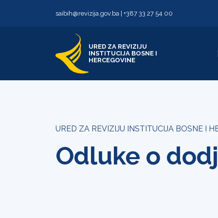
Skip to content
Skip to footer
saibih@revizija.gov.ba
|
+387 33 27 54 00
URED ZA REVIZIJU
INSTITUCIJA BOSNE I
HERCEGOVINE
URED ZA REVIZIJU INSTITUCIJA BOSNE I 
Odluke o dodj