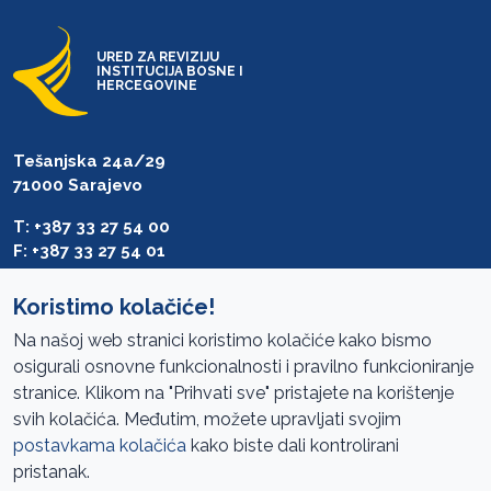
URED ZA REVIZIJU
INSTITUCIJA BOSNE I
HERCEGOVINE
Tešanjska 24a/29
71000 Sarajevo
T: +387 33 27 54 00
F: +387 33 27 54 01
saibih@revizija.gov.ba
Koristimo kolačiće!
Na našoj web stranici koristimo kolačiće kako bismo
osigurali osnovne funkcionalnosti i pravilno funkcioniranje
Pristup informacijama
stranice. Klikom na "Prihvati sve" pristajete na korištenje
svih kolačića. Međutim, možete upravljati svojim
Mapa sajta
postavkama kolačića
kako biste dali kontrolirani
Oglasi
pristanak.