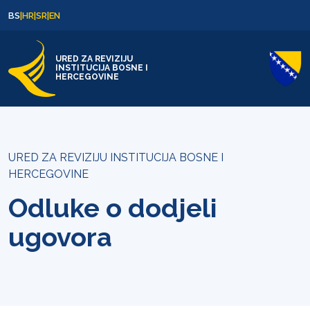
Skip to content
Skip to footer
BS
|
HR
|
SR
|
EN
URED ZA REVIZIJU
INSTITUCIJA BOSNE I
HERCEGOVINE
URED ZA REVIZIJU INSTITUCIJA BOSNE I
HERCEGOVINE
Odluke o dodjeli
ugovora