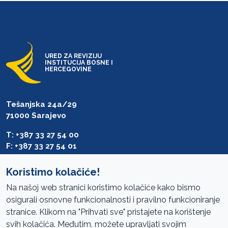
URED ZA REVIZIJU
INSTITUCIJA BOSNE I
HERCEGOVINE
Tešanjska 24a/29
71000 Sarajevo
T: +387 33 27 54 00
F: +387 33 27 54 01
saibih@revizija.gov.ba
Koristimo kolačiće!
Na našoj web stranici koristimo kolačiće kako bismo
osigurali osnovne funkcionalnosti i pravilno funkcioniranje
Pristup informacijama
stranice. Klikom na "Prihvati sve" pristajete na korištenje
svih kolačića. Međutim, možete upravljati svojim
Mapa sajta