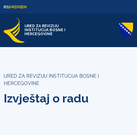
Skip to content
Skip to footer
BS
|
HR
|
SR
|
EN
URED ZA REVIZIJU
INSTITUCIJA BOSNE I
HERCEGOVINE
URED ZA REVIZIJU INSTITUCIJA BOSNE I
HERCEGOVINE
Izvještaj o radu