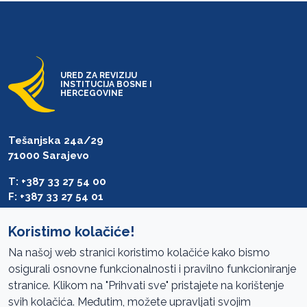
URED ZA REVIZIJU
INSTITUCIJA BOSNE I
HERCEGOVINE
Tešanjska 24a/29
71000 Sarajevo
T: +387 33 27 54 00
F: +387 33 27 54 01
saibih@revizija.gov.ba
Koristimo kolačiće!
Na našoj web stranici koristimo kolačiće kako bismo
osigurali osnovne funkcionalnosti i pravilno funkcioniranje
Pristup informacijama
stranice. Klikom na "Prihvati sve" pristajete na korištenje
svih kolačića. Međutim, možete upravljati svojim
Mapa sajta