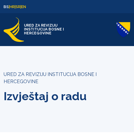
Skip to content
Skip to footer
BS
|
HR
|
SR
|
EN
URED ZA REVIZIJU
INSTITUCIJA BOSNE I
HERCEGOVINE
URED ZA REVIZIJU INSTITUCIJA BOSNE I
HERCEGOVINE
Izvještaj o radu