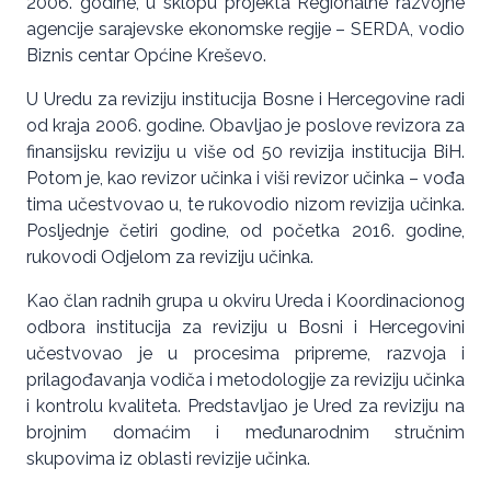
2006. godine, u sklopu projekta Regionalne razvojne
agencije sarajevske ekonomske regije – SERDA, vodio
Biznis centar Općine Kreševo.
U Uredu za reviziju institucija Bosne i Hercegovine radi
od kraja 2006. godine. Obavljao je poslove revizora za
finansijsku reviziju u više od 50 revizija institucija BiH.
Potom je, kao revizor učinka i viši revizor učinka – vođa
tima učestvovao u, te rukovodio nizom revizija učinka.
Posljednje četiri godine, od početka 2016. godine,
rukovodi Odjelom za reviziju učinka.
Kao član radnih grupa u okviru Ureda i Koordinacionog
odbora institucija za reviziju u Bosni i Hercegovini
učestvovao je u procesima pripreme, razvoja i
prilagođavanja vodiča i metodologije za reviziju učinka
i kontrolu kvaliteta. Predstavljao je Ured za reviziju na
brojnim domaćim i međunarodnim stručnim
skupovima iz oblasti revizije učinka.