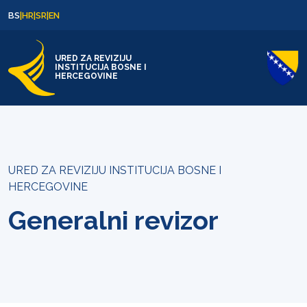
Skip to content
Skip to footer
BS
|
HR
|
SR
|
EN
URED ZA REVIZIJU
INSTITUCIJA BOSNE I
HERCEGOVINE
URED ZA REVIZIJU INSTITUCIJA BOSNE I
HERCEGOVINE
Generalni revizor