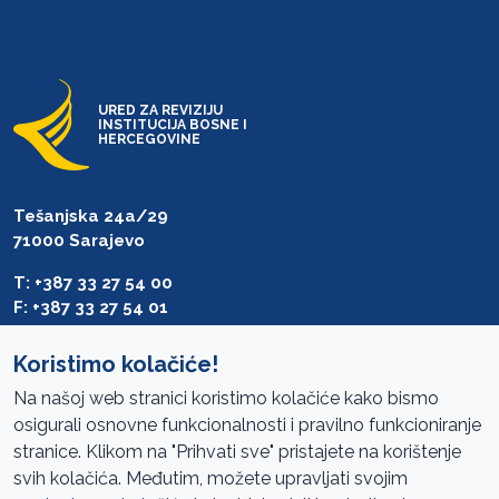
URED ZA REVIZIJU
INSTITUCIJA BOSNE I
HERCEGOVINE
Tešanjska 24a/29
71000 Sarajevo
T: +387 33 27 54 00
F: +387 33 27 54 01
saibih@revizija.gov.ba
Koristimo kolačiće!
Na našoj web stranici koristimo kolačiće kako bismo
osigurali osnovne funkcionalnosti i pravilno funkcioniranje
Pristup informacijama
stranice. Klikom na "Prihvati sve" pristajete na korištenje
svih kolačića. Međutim, možete upravljati svojim
Mapa sajta