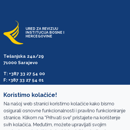
URED ZA REVIZIJU
INSTITUCIJA BOSNE I
HERCEGOVINE
Tešanjska 24a/29
71000 Sarajevo
T: +387 33 27 54 00
F: +387 33 27 54 01
saibih@revizija.gov.ba
Koristimo kolačiće!
Na našoj web stranici koristimo kolačiće kako bismo
osigurali osnovne funkcionalnosti i pravilno funkcioniranje
Pristup informacijama
stranice. Klikom na "Prihvati sve" pristajete na korištenje
svih kolačića. Međutim, možete upravljati svojim
Mapa sajta