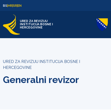
Skip to content
Skip to footer
BS
|
HR
|
SR
|
EN
URED ZA REVIZIJU
INSTITUCIJA BOSNE I
HERCEGOVINE
URED ZA REVIZIJU INSTITUCIJA BOSNE I
HERCEGOVINE
Generalni revizor