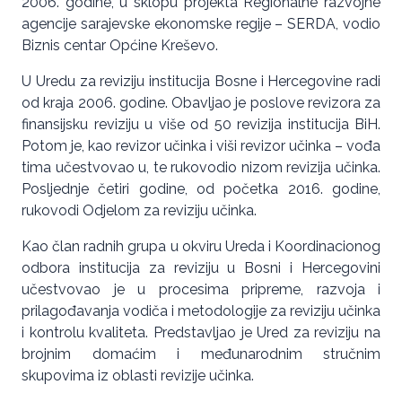
2006. godine, u sklopu projekta Regionalne razvojne
agencije sarajevske ekonomske regije – SERDA, vodio
Biznis centar Općine Kreševo.
U Uredu za reviziju institucija Bosne i Hercegovine radi
od kraja 2006. godine. Obavljao je poslove revizora za
finansijsku reviziju u više od 50 revizija institucija BiH.
Potom je, kao revizor učinka i viši revizor učinka – vođa
tima učestvovao u, te rukovodio nizom revizija učinka.
Posljednje četiri godine, od početka 2016. godine,
rukovodi Odjelom za reviziju učinka.
Kao član radnih grupa u okviru Ureda i Koordinacionog
odbora institucija za reviziju u Bosni i Hercegovini
učestvovao je u procesima pripreme, razvoja i
prilagođavanja vodiča i metodologije za reviziju učinka
i kontrolu kvaliteta. Predstavljao je Ured za reviziju na
brojnim domaćim i međunarodnim stručnim
skupovima iz oblasti revizije učinka.