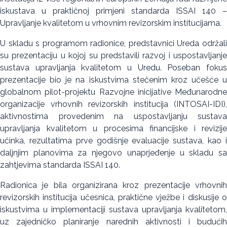
iskustava u praktičnoj primjeni standarda ISSAI 140 –
Upravljanje kvalitetom u vrhovnim revizorskim institucijama.
U skladu s programom radionice, predstavnici Ureda održali
su prezentaciju u kojoj su predstavili razvoj i uspostavljanje
sustava upravljanja kvalitetom u Uredu. Poseban fokus
prezentacije bio je na iskustvima stečenim kroz učešće u
globalnom pilot-projektu Razvojne inicijative Međunarodne
organizacije vrhovnih revizorskih institucija (INTOSAI-IDI),
aktivnostima provedenim na uspostavljanju sustava
upravljanja kvalitetom u procesima financijske i revizije
učinka, rezultatima prve godišnje evaluacije sustava, kao i
daljnjim planovima za njegovo unaprjeđenje u skladu sa
zahtjevima standarda ISSAI 140.
Radionica je bila organizirana kroz prezentacije vrhovnih
revizorskih institucija učesnica, praktične vježbe i diskusije o
iskustvima u implementaciji sustava upravljanja kvalitetom,
uz zajedničko planiranje narednih aktivnosti i budućih