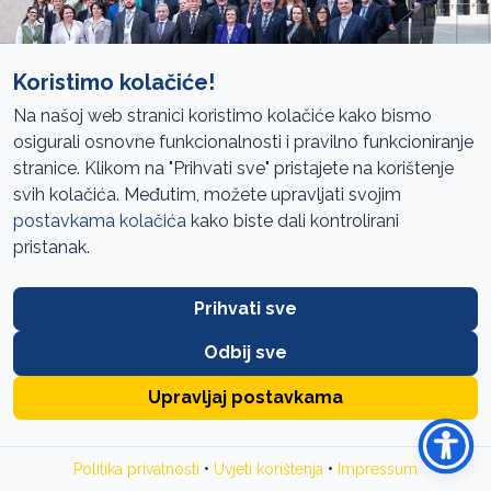
Koristimo kolačiće!
Na našoj web stranici koristimo kolačiće kako bismo
osigurali osnovne funkcionalnosti i pravilno funkcioniranje
stranice. Klikom na "Prihvati sve" pristajete na korištenje
Sarajevo, 6.2.2026.
svih kolačića. Međutim, možete upravljati svojim
postavkama kolačića
kako biste dali kontrolirani
Ured za reviziju institucija BiH upućuje javni poziv za
pristanak.
prikupljanje prijedloga tema koje bi mogle biti uključene u
godišnji plan revizija učinka.
Prihvati sve
Cilj poziva je razvijanje participativnog pristupa planiranju
Odbij sve
revizijskog procesa kroz konzultacije sa organizacijama
civilnog društva, nevladinim organizacijama, strukovnim
Upravljaj postavkama
udruženjima i drugim zainteresiranim osobama.
Prijedloge mogu dostaviti sve registrirane organizacije i
•
•
Politika privatnosti
Uvjeti korištenja
Impressum
zainteresirane osobe iz BiH.