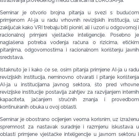
istraživanja provedenog među članicama EUROSAI-ja.
Seminar je otvorio brojna pitanja u svezi s budućom
primjenom AI-ja u radu vrhovnih revizijskih institucija, uz
zaključak kako VRI trebaju biti pioniri, ali i uzori u odgovornoj i
racionalnoj primjeni vještačke inteligencije. Posebno je
naglašena potreba vođenja računa o rizicima, etičkim
pitanjima, odgovornostima i racionalnom korištenju javnih
sredstava.
Istaknuto je i kako će se, osim pitanja primjene AI-ja u radu
revizijskih institucija, neminovno otvarati i pitanje korištenja
AI-ja u institucijama javnog sektora, što pred vrhovne
revizijske institucije postavlja zahtjev za razvijanjem internih
kapaciteta, jačanjem stručnih znanja i provedbom
kontinuiranih obuka u ovoj oblasti.
Seminar je obostrano ocijenjen veoma korisnim, uz izraženu
spremnost za nastavak suradnje i razmjenu iskustava u
oblasti primjene vještačke inteligencije u javnom sektoru i