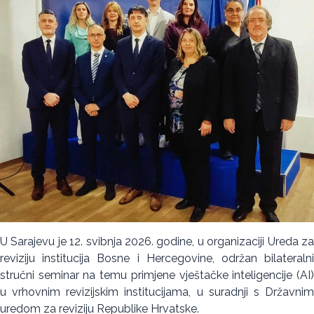
U Sarajevu je 12. svibnja 2026. godine, u organizaciji Ureda za
reviziju institucija Bosne i Hercegovine, održan bilateralni
stručni seminar na temu primjene vještačke inteligencije (AI)
u vrhovnim revizijskim institucijama, u suradnji s Državnim
uredom za reviziju Republike Hrvatske.