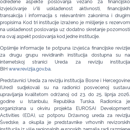
određene aspekte poslovanja vezano za financijsko
izvješćivanje i/ili usklađenost aktivnosti, financijskih
transakcija i informacija s relevantnim zakonima i drugim
propisima Kod tri institucije izraženo je mišljenje s rezervom
na usklađenost poslovanja uz dodatno skretanje pozornosti
na ovaj aspekt poslovanja kod jedne institucije.
Opširnije informacije te potpuna izvješća financijske revizije
za drugu grupu revidiranih institucija dostupna su na
internetskoj stranici Ureda za reviziju institucija
BiH
www.revizija.gov.ba
.
Predstavnici Ureda za reviziju institucija Bosne i Hercegovine
(Ured) sudjelovali su na radionici posvećenoj sustavu
upravljanja kvalitetom održanoj od 23. do 25. lipnja 2026.
godine u Istanbulu, Republika Turska. Radionica je
organizirana u okviru projekta EUROSAI Development
Activities (EDA), uz potporu Državnog ureda za reviziju
Švedske, a okupila je predstavnike vrhovnih revizorskih
institucija iz više regionalnih europskih zemalja radi razmjene