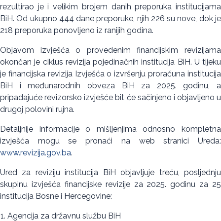
rezultirao je i velikim brojem danih preporuka institucijama
BiH. Od ukupno 444 dane preporuke, njih 226 su nove, dok je
218 preporuka ponovljeno iz ranijih godina.
Objavom izvješća o provedenim financijskim revizijama
okončan je ciklus revizija pojedinačnih institucija BiH. U tijeku
je financijska revizija Izvješća o izvršenju proračuna institucija
BiH i međunarodnih obveza BiH za 2025. godinu, a
pripadajuće revizorsko izvješće bit će sačinjeno i objavljeno u
drugoj polovini rujna.
Detaljnije informacije o mišljenjima odnosno kompletna
izvješća mogu se pronaći na web stranici Ureda:
www.revizija.gov.ba
.
Ured za reviziju institucija BiH objavljuje treću, posljednju
skupinu izvješća financijske revizije za 2025. godinu za 25
institucija Bosne i Hercegovine:
Agencija za državnu službu BiH