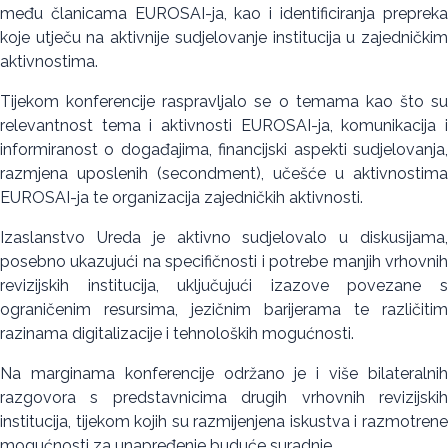
među članicama EUROSAI-ja, kao i identificiranja prepreka
koje utječu na aktivnije sudjelovanje institucija u zajedničkim
aktivnostima.
Tijekom konferencije raspravljalo se o temama kao što su
relevantnost tema i aktivnosti EUROSAI-ja, komunikacija i
informiranost o događajima, financijski aspekti sudjelovanja,
razmjena uposlenih (secondment), učešće u aktivnostima
EUROSAI-ja te organizacija zajedničkih aktivnosti.
Izaslanstvo Ureda je aktivno sudjelovalo u diskusijama,
posebno ukazujući na specifičnosti i potrebe manjih vrhovnih
revizijskih institucija, uključujući izazove povezane s
ograničenim resursima, jezičnim barijerama te različitim
razinama digitalizacije i tehnoloških mogućnosti.
Na marginama konferencije održano je i više bilateralnih
razgovora s predstavnicima drugih vrhovnih revizijskih
institucija, tijekom kojih su razmijenjena iskustva i razmotrene
mogućnosti za unapređenje buduće suradnje.