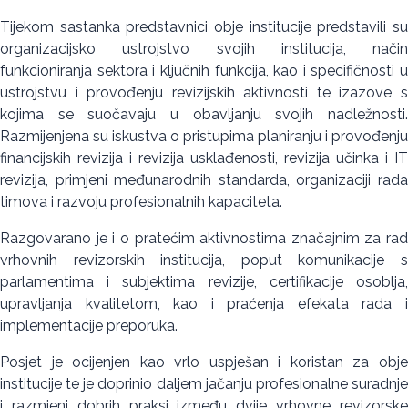
Tijekom sastanka predstavnici obje institucije predstavili su
organizacijsko ustrojstvo svojih institucija, način
funkcioniranja sektora i ključnih funkcija, kao i specifičnosti u
ustrojstvu i provođenju revizijskih aktivnosti te izazove s
kojima se suočavaju u obavljanju svojih nadležnosti.
Razmijenjena su iskustva o pristupima planiranju i provođenju
financijskih revizija i revizija usklađenosti, revizija učinka i IT
revizija, primjeni međunarodnih standarda, organizaciji rada
timova i razvoju profesionalnih kapaciteta.
Razgovarano je i o pratećim aktivnostima značajnim za rad
vrhovnih revizorskih institucija, poput komunikacije s
parlamentima i subjektima revizije, certifikacije osoblja,
upravljanja kvalitetom, kao i praćenja efekata rada i
implementacije preporuka.
Posjet je ocijenjen kao vrlo uspješan i koristan za obje
institucije te je doprinio daljem jačanju profesionalne suradnje
i razmjeni dobrih praksi između dvije vrhovne revizorske