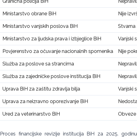
Granična policija BiH
Nepravil
Ministarstvo obrane BiH
Nije izv
Ministarstvo vanjskih poslova BiH
Stvarna 
Ministarstvo za ljudska prava i izbjeglice BiH
Vanjski 
Povjerenstvo za očuvanje nacionalnih spomenika
Nije pok
Služba za poslove sa strancima
Nepravil
Služba za zajedničke poslove institucija BiH
Nepravil
Uprava BiH za zaštitu zdravlja bilja
Vanjski 
Uprava za neizravno oporezivanje BiH
Nedostac
Ured za veterinarstvo BiH
Obveze i
Proces financijske revizije institucija BiH za 2025. godinu