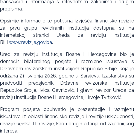
transakcija i informacija s relevantnim zakonima i drugim
propisima.
Opširnije informacije te potpuna izvješća financijske revizije
za prvu grupu revidiranih institucija dostupna su na
internetskoj stranici Ureda za reviziju institucija
BiH
www.revizija.gov.ba
.
Ured za reviziju institucija Bosne i Hercegovine bio je
domaćin bilateralnog posjeta i razmjene iskustava s
Državnom revizorskom institucijom Republike Srbije, koja je
održana 21. svibnja 2026. godine u Sarajevu. Izaslanstva su
predvodili predsjednik Državne revizorske institucije
Republike Srbije, Ivica Gavrilović, i glavni revizor Ureda za
reviziju institucija Bosne i Hercegovine, Hrvoje Tvrtković.
Program posjeta obuhvatio je prezentacije i razmjenu
iskustava iz oblasti financijske revizije i revizije usklađenosti,
revizije učinka, IT revizije, kao i drugih pitanja od zajedničkog
interesa.