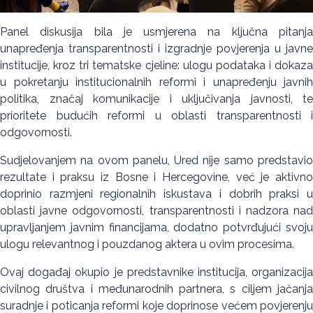
Panel diskusija bila je usmjerena na ključna pitanja
unapređenja transparentnosti i izgradnje povjerenja u javne
institucije, kroz tri tematske cjeline: ulogu podataka i dokaza
u pokretanju institucionalnih reformi i unapređenju javnih
politika, značaj komunikacije i uključivanja javnosti, te
prioritete budućih reformi u oblasti transparentnosti i
odgovornosti.
Sudjelovanjem na ovom panelu, Ured nije samo predstavio
rezultate i praksu iz Bosne i Hercegovine, već je aktivno
doprinio razmjeni regionalnih iskustava i dobrih praksi u
oblasti javne odgovornosti, transparentnosti i nadzora nad
upravljanjem javnim financijama, dodatno potvrđujući svoju
ulogu relevantnog i pouzdanog aktera u ovim procesima.
Ovaj događaj okupio je predstavnike institucija, organizacija
civilnog društva i međunarodnih partnera, s ciljem jačanja
suradnje i poticanja reformi koje doprinose većem povjerenju