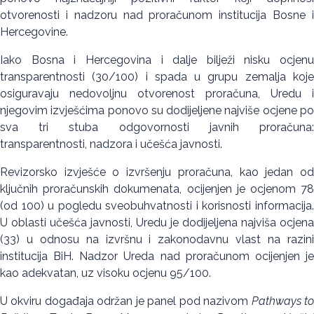
otvorenosti i nadzoru nad proračunom institucija Bosne i
Hercegovine.
Iako Bosna i Hercegovina i dalje bilježi nisku ocjenu
transparentnosti (30/100) i spada u grupu zemalja koje
osiguravaju nedovoljnu otvorenost proračuna, Uredu i
njegovim izvješćima ponovo su dodijeljene najviše ocjene po
sva tri stuba odgovornosti javnih proračuna:
transparentnosti, nadzora i učešća javnosti.
Revizorsko izvješće o izvršenju proračuna, kao jedan od
ključnih proračunskih dokumenata, ocijenjen je ocjenom 78
(od 100) u pogledu sveobuhvatnosti i korisnosti informacija.
U oblasti učešća javnosti, Uredu je dodijeljena najviša ocjena
(33) u odnosu na izvršnu i zakonodavnu vlast na razini
institucija BiH. Nadzor Ureda nad proračunom ocijenjen je
kao adekvatan, uz visoku ocjenu 95/100.
U okviru događaja održan je panel pod nazivom
Pathways t