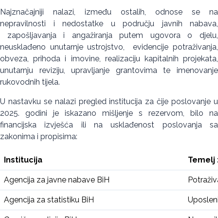
Najznačajniji nalazi, između ostalih, odnose se na
nepravilnosti i nedostatke u području javnih nabava,
zapošljavanja i angažiranja putem ugovora o djelu,
neusklađeno unutarnje ustrojstvo, evidencije potraživanja,
obveza, prihoda i imovine, realizaciju kapitalnih projekata,
unutarnju reviziju, upravljanje grantovima te imenovanje
rukovodnih tijela.
U nastavku se nalazi pregled institucija za čije poslovanje u
2025. godini je iskazano mišljenje s rezervom, bilo na
financijska izvješća ili na usklađenost poslovanja sa
zakonima i propisima:
Institucija
Temelj 
Agencija za javne nabave BiH
Potraživ
Agencija za statistiku BiH
Uposleni