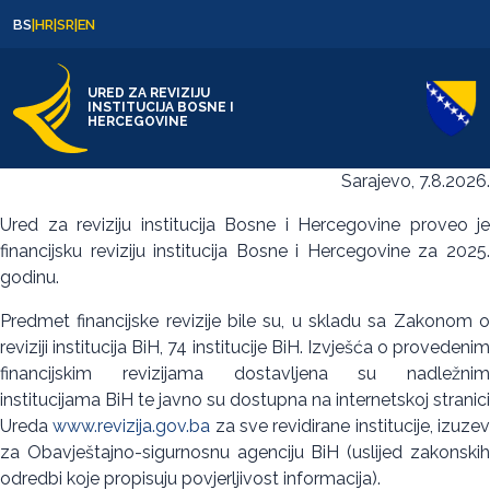
Skip to content
Skip to footer
BS
|
HR
|
SR
|
EN
URED ZA REVIZIJU
INSTITUCIJA BOSNE I
HERCEGOVINE
Sarajevo, 7.8.2026.
Ured za reviziju institucija Bosne i Hercegovine proveo je
financijsku reviziju institucija Bosne i Hercegovine za 2025.
godinu.
Predmet financijske revizije bile su, u skladu sa Zakonom o
reviziji institucija BiH, 74 institucije BiH. Izvješća o provedenim
financijskim revizijama dostavljena su nadležnim
institucijama BiH te javno su dostupna na internetskoj stranici
Ureda
www.revizija.gov.ba
za sve revidirane institucije, izuze
za Obavještajno-sigurnosnu agenciju BiH (uslijed zakonskih
odredbi koje propisuju povjerljivost informacija).