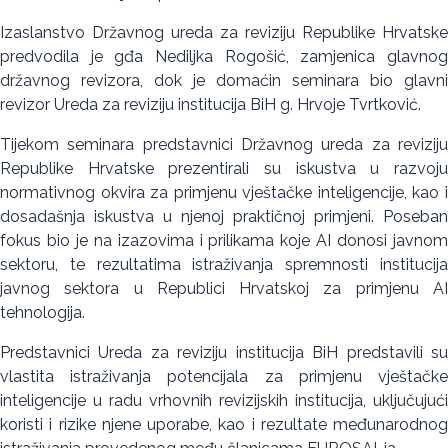
Izaslanstvo Državnog ureda za reviziju Republike Hrvatske
predvodila je gđa Nediljka Rogošić, zamjenica glavnog
državnog revizora, dok je domaćin seminara bio glavni
revizor Ureda za reviziju institucija BiH g. Hrvoje Tvrtković.
Tijekom seminara predstavnici Državnog ureda za reviziju
Republike Hrvatske prezentirali su iskustva u razvoju
normativnog okvira za primjenu vještačke inteligencije, kao i
dosadašnja iskustva u njenoj praktičnoj primjeni. Poseban
fokus bio je na izazovima i prilikama koje AI donosi javnom
sektoru, te rezultatima istraživanja spremnosti institucija
javnog sektora u Republici Hrvatskoj za primjenu AI
tehnologija.
Predstavnici Ureda za reviziju institucija BiH predstavili su
vlastita istraživanja potencijala za primjenu vještačke
inteligencije u radu vrhovnih revizijskih institucija, uključujući
koristi i rizike njene uporabe, kao i rezultate međunarodnog