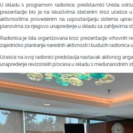
U skladu s programom radionice, predstavnici Ureda održali
prezentacije bio je na iskustvima stečenim kroz učešće u g
aktivnostima provedenim na uspostavljanju sistema upravlja
planovima za njegovo unapređenje u skladu sa zahtjevima st
Radionica je bila organizovana kroz prezentacije vrhovnih rev
zajedničko planiranje narednih aktivnosti i budućih radionica 
Učešće na ovoj radionici predstavlja nastavak aktivnog anga
unapređenje revizorskih procesa u skladu s međunarodnim s