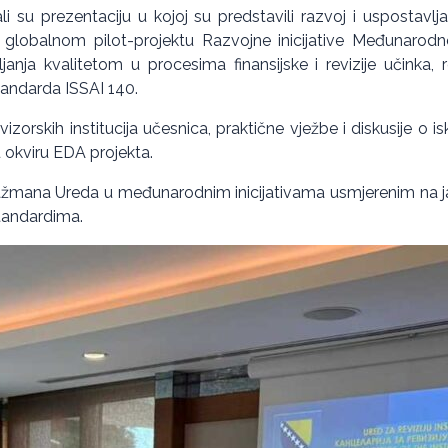
 su prezentaciju u kojoj su predstavili razvoj i uspostavl
lobalnom pilot-projektu Razvojne inicijative Međunarodne o
nja kvalitetom u procesima finansijske i revizije učinka, r
andarda ISSAI 140.
izorskih institucija učesnica, praktične vježbe i diskusije o 
u okviru EDA projekta.
žmana Ureda u međunarodnim inicijativama usmjerenim na jača
tandardima.