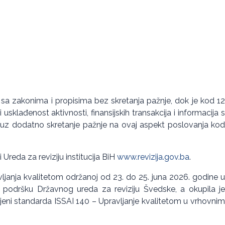
nja sa zakonima i propisima bez skretanja pažnje, dok je kod 12
usklađenost aktivnosti, finansijskih transakcija i informacija s
a uz dodatno skretanje pažnje na ovaj aspekt poslovanja kod
i Ureda za reviziju institucija BiH
www.revizija.gov.ba
.
vljanja kvalitetom održanoj od 23. do 25. juna 2026. godine u
 podršku Državnog ureda za reviziju Švedske, a okupila je
imjeni standarda ISSAI 140 – Upravljanje kvalitetom u vrhovnim