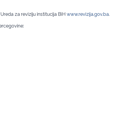
 Ureda za reviziju institucija BiH
www.revizija.gov.ba
.
 Hercegovine: