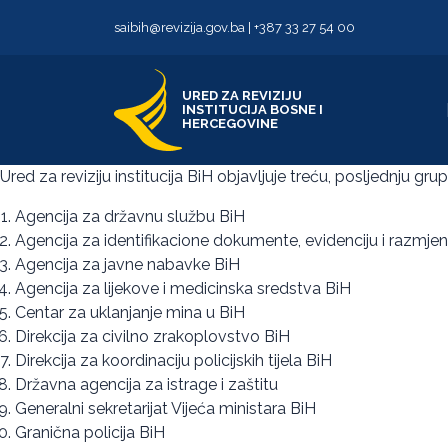
Skip to content
Skip to footer
saibih@revizija.gov.ba
|
+387 33 27 54 00
URED ZA REVIZIJU
INSTITUCIJA BOSNE I
HERCEGOVINE
Ured za reviziju institucija BiH objavljuje treću, posljednju gru
Agencija za državnu službu BiH
Agencija za identifikacione dokumente, evidenciju i razmj
Agencija za javne nabavke BiH
Agencija za lijekove i medicinska sredstva BiH
Centar za uklanjanje mina u BiH
Direkcija za civilno zrakoplovstvo BiH
Direkcija za koordinaciju policijskih tijela BiH
Državna agencija za istrage i zaštitu
Generalni sekretarijat Vijeća ministara BiH
Granična policija BiH