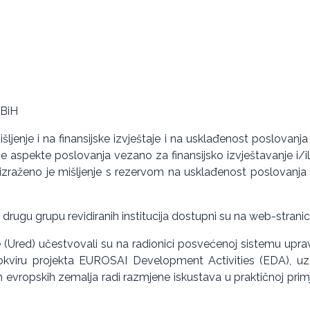
 BiH
 mišljenje i na finansijske izvještaje i na usklađenost poslova
e aspekte poslovanja vezano za finansijsko izvještavanje i/ili 
e izraženo je mišljenje s rezervom na usklađenost poslovanj
za drugu grupu revidiranih institucija dostupni su na web-stranic
ne (Ured) učestvovali su na radionici posvećenoj sistemu upra
 okviru projekta EUROSAI Development Activities (EDA), uz
lnih evropskih zemalja radi razmjene iskustava u praktičnoj pr