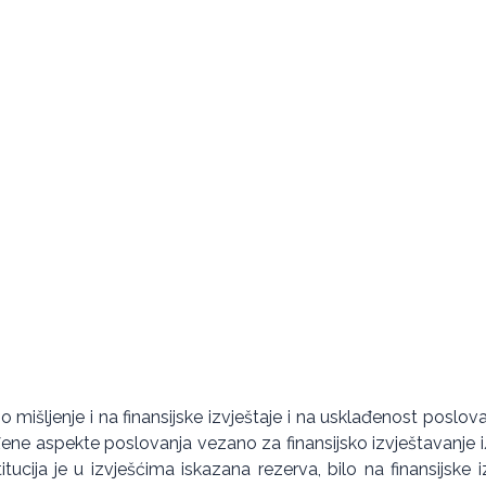
tivno mišljenje i na finansijske izvještaje i na usklađenost pos
đene aspekte poslovanja vezano za finansijsko izvještavanje i/il
cija je u izvješćima iskazana rezerva, bilo na finansijske iz