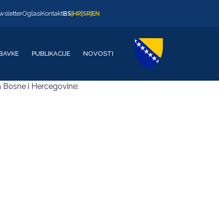
wsletter
Oglasi
Kontakt
BS
|
HR
|
SR
|
EN
BAVKE
PUBLIKACIJE
NOVOSTI
ija Bosne i Hercegovine: