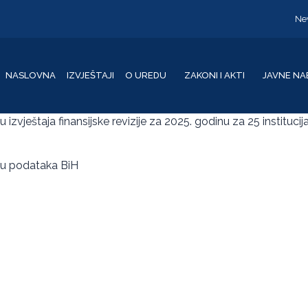
Ne
NASLOVNA
IZVJEŠTAJI
O UREDU
ZAKONI I AKTI
JAVNE NA
pu izvještaja finansijske revizije za 2025. godinu za 25 instituc
enu podataka BiH