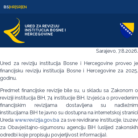
Skip to content
Skip to footer
BS
|
HR
|
SR
|
EN
URED ZA REVIZIJU
INSTITUCIJA BOSNE I
HERCEGOVINE
Sarajevo, 7.8.2026.
Ured za reviziju institucija Bosne i Hercegovine proveo je
financijsku reviziju institucija Bosne i Hercegovine za 2025.
godinu.
Predmet financijske revizije bile su, u skladu sa Zakonom o
reviziji institucija BiH, 74 institucije BiH. Izvješća o provedenim
financijskim revizijama dostavljena su nadležnim
institucijama BiH te javno su dostupna na internetskoj stranici
Ureda
www.revizija.gov.ba
za sve revidirane institucije, izuze
za Obavještajno-sigurnosnu agenciju BiH (uslijed zakonskih
odredbi koje propisuju povjerljivost informacija).