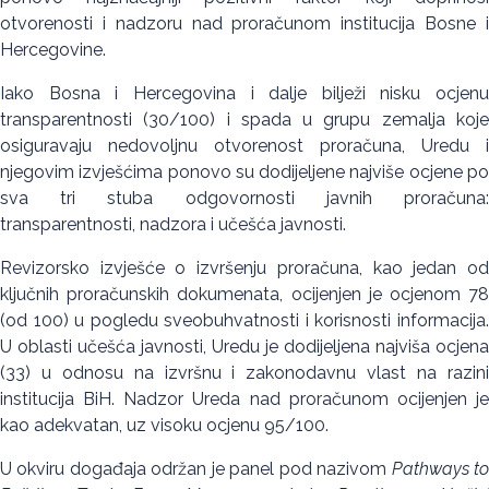
otvorenosti i nadzoru nad proračunom institucija Bosne i
Hercegovine.
Iako Bosna i Hercegovina i dalje bilježi nisku ocjenu
transparentnosti (30/100) i spada u grupu zemalja koje
osiguravaju nedovoljnu otvorenost proračuna, Uredu i
njegovim izvješćima ponovo su dodijeljene najviše ocjene po
sva tri stuba odgovornosti javnih proračuna:
transparentnosti, nadzora i učešća javnosti.
Revizorsko izvješće o izvršenju proračuna, kao jedan od
ključnih proračunskih dokumenata, ocijenjen je ocjenom 78
(od 100) u pogledu sveobuhvatnosti i korisnosti informacija.
U oblasti učešća javnosti, Uredu je dodijeljena najviša ocjena
(33) u odnosu na izvršnu i zakonodavnu vlast na razini
institucija BiH. Nadzor Ureda nad proračunom ocijenjen je
kao adekvatan, uz visoku ocjenu 95/100.
U okviru događaja održan je panel pod nazivom
Pathways t