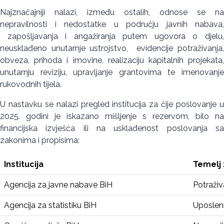
Najznačajniji nalazi, između ostalih, odnose se na
nepravilnosti i nedostatke u području javnih nabava,
zapošljavanja i angažiranja putem ugovora o djelu,
neusklađeno unutarnje ustrojstvo, evidencije potraživanja,
obveza, prihoda i imovine, realizaciju kapitalnih projekata,
unutarnju reviziju, upravljanje grantovima te imenovanje
rukovodnih tijela.
U nastavku se nalazi pregled institucija za čije poslovanje u
2025. godini je iskazano mišljenje s rezervom, bilo na
financijska izvješća ili na usklađenost poslovanja sa
zakonima i propisima:
Institucija
Temelj 
Agencija za javne nabave BiH
Potraživ
Agencija za statistiku BiH
Uposleni