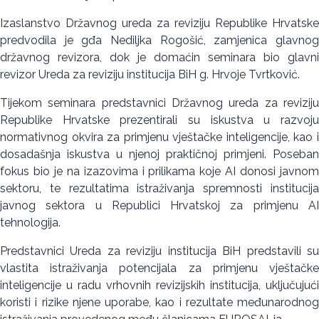
Izaslanstvo Državnog ureda za reviziju Republike Hrvatske
predvodila je gđa Nediljka Rogošić, zamjenica glavnog
državnog revizora, dok je domaćin seminara bio glavni
revizor Ureda za reviziju institucija BiH g. Hrvoje Tvrtković.
Tijekom seminara predstavnici Državnog ureda za reviziju
Republike Hrvatske prezentirali su iskustva u razvoju
normativnog okvira za primjenu vještačke inteligencije, kao i
dosadašnja iskustva u njenoj praktičnoj primjeni. Poseban
fokus bio je na izazovima i prilikama koje AI donosi javnom
sektoru, te rezultatima istraživanja spremnosti institucija
javnog sektora u Republici Hrvatskoj za primjenu AI
tehnologija.
Predstavnici Ureda za reviziju institucija BiH predstavili su
vlastita istraživanja potencijala za primjenu vještačke
inteligencije u radu vrhovnih revizijskih institucija, uključujući
koristi i rizike njene uporabe, kao i rezultate međunarodnog