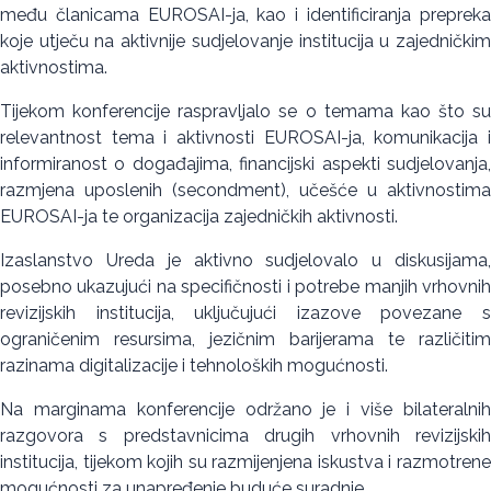
među članicama EUROSAI-ja, kao i identificiranja prepreka
koje utječu na aktivnije sudjelovanje institucija u zajedničkim
aktivnostima.
Tijekom konferencije raspravljalo se o temama kao što su
relevantnost tema i aktivnosti EUROSAI-ja, komunikacija i
informiranost o događajima, financijski aspekti sudjelovanja,
razmjena uposlenih (secondment), učešće u aktivnostima
EUROSAI-ja te organizacija zajedničkih aktivnosti.
Izaslanstvo Ureda je aktivno sudjelovalo u diskusijama,
posebno ukazujući na specifičnosti i potrebe manjih vrhovnih
revizijskih institucija, uključujući izazove povezane s
ograničenim resursima, jezičnim barijerama te različitim
razinama digitalizacije i tehnoloških mogućnosti.
Na marginama konferencije održano je i više bilateralnih
razgovora s predstavnicima drugih vrhovnih revizijskih
institucija, tijekom kojih su razmijenjena iskustva i razmotrene
mogućnosti za unapređenje buduće suradnje.