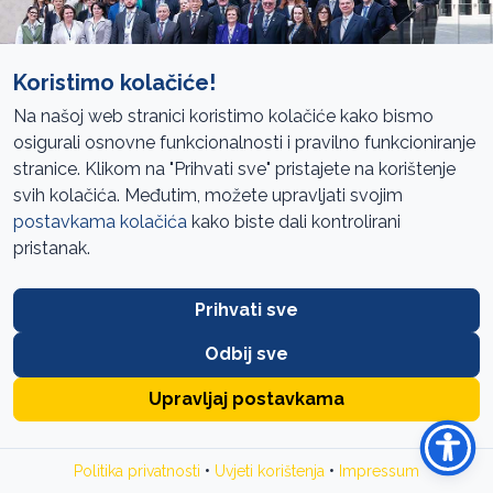
Koristimo kolačiće!
Na našoj web stranici koristimo kolačiće kako bismo
osigurali osnovne funkcionalnosti i pravilno funkcioniranje
stranice. Klikom na "Prihvati sve" pristajete na korištenje
Sarajevo, 6.2.2026.
svih kolačića. Međutim, možete upravljati svojim
postavkama kolačića
kako biste dali kontrolirani
Ured za reviziju institucija BiH upućuje javni poziv za
pristanak.
prikupljanje prijedloga tema koje bi mogle biti uključene u
godišnji plan revizija učinka.
Prihvati sve
Cilj poziva je razvijanje participativnog pristupa planiranju
Odbij sve
revizijskog procesa kroz konzultacije sa organizacijama
civilnog društva, nevladinim organizacijama, strukovnim
Upravljaj postavkama
udruženjima i drugim zainteresiranim osobama.
Prijedloge mogu dostaviti sve registrirane organizacije i
•
•
Politika privatnosti
Uvjeti korištenja
Impressum
zainteresirane osobe iz BiH.