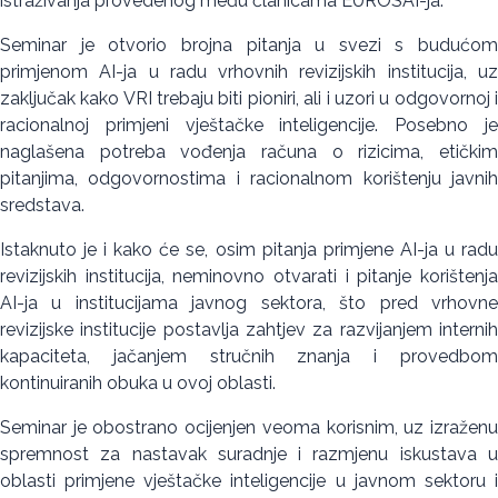
istraživanja provedenog među članicama EUROSAI-ja.
Seminar je otvorio brojna pitanja u svezi s budućom
primjenom AI-ja u radu vrhovnih revizijskih institucija, uz
zaključak kako VRI trebaju biti pioniri, ali i uzori u odgovornoj i
racionalnoj primjeni vještačke inteligencije. Posebno je
naglašena potreba vođenja računa o rizicima, etičkim
pitanjima, odgovornostima i racionalnom korištenju javnih
sredstava.
Istaknuto je i kako će se, osim pitanja primjene AI-ja u radu
revizijskih institucija, neminovno otvarati i pitanje korištenja
AI-ja u institucijama javnog sektora, što pred vrhovne
revizijske institucije postavlja zahtjev za razvijanjem internih
kapaciteta, jačanjem stručnih znanja i provedbom
kontinuiranih obuka u ovoj oblasti.
Seminar je obostrano ocijenjen veoma korisnim, uz izraženu
spremnost za nastavak suradnje i razmjenu iskustava u
oblasti primjene vještačke inteligencije u javnom sektoru i