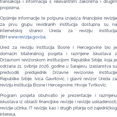
transakcija i informacija s relevantnim zakonima i drugim
propisima.
Opširnije informacije te potpuna izvješća financijske revizije
za prvu grupu revidiranih institucija dostupna su na
internetskoj stranici Ureda za reviziju institucija
BiH
www.revizija.gov.ba
.
Ured za reviziju institucija Bosne i Hercegovine bio je
domaćin bilateralnog posjeta i razmjene iskustava s
Državnom revizorskom institucijom Republike Srbije, koja je
održana 21. svibnja 2026. godine u Sarajevu. Izaslanstva su
predvodili predsjednik Državne revizorske institucije
Republike Srbije, Ivica Gavrilović, i glavni revizor Ureda za
reviziju institucija Bosne i Hercegovine, Hrvoje Tvrtković.
Program posjeta obuhvatio je prezentacije i razmjenu
iskustava iz oblasti financijske revizije i revizije usklađenosti,
revizije učinka, IT revizije, kao i drugih pitanja od zajedničkog
interesa.