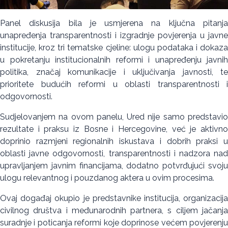
Panel diskusija bila je usmjerena na ključna pitanja
unapređenja transparentnosti i izgradnje povjerenja u javne
institucije, kroz tri tematske cjeline: ulogu podataka i dokaza
u pokretanju institucionalnih reformi i unapređenju javnih
politika, značaj komunikacije i uključivanja javnosti, te
prioritete budućih reformi u oblasti transparentnosti i
odgovornosti.
Sudjelovanjem na ovom panelu, Ured nije samo predstavio
rezultate i praksu iz Bosne i Hercegovine, već je aktivno
doprinio razmjeni regionalnih iskustava i dobrih praksi u
oblasti javne odgovornosti, transparentnosti i nadzora nad
upravljanjem javnim financijama, dodatno potvrđujući svoju
ulogu relevantnog i pouzdanog aktera u ovim procesima.
Ovaj događaj okupio je predstavnike institucija, organizacija
civilnog društva i međunarodnih partnera, s ciljem jačanja
suradnje i poticanja reformi koje doprinose većem povjerenju