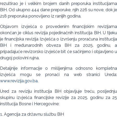
rezultirao je i velikim brojem danih preporuka institucijama
BiH. Od ukupno 444 dane preporuke, njih 226 su nove, dok je
218 preporuka ponovljeno iz ranijih godina.
Objavom izvješća o provedenim financijskim revizijama
okončan je ciklus revizija pojedinačnih institucija BiH. U tijeku
je financijska revizija Izvješća o izvršenju proračuna institucija
BiH i međunarodnih obveza BiH za 2025. godinu, a
pripadajuće revizorsko izvješće bit će sačinjeno i objavljeno u
drugoj polovini rujna.
Detaljnije informacije o mišljenjima odnosno kompletna
izvješća mogu se pronaći na web stranici Ureda:
www.revizija.gov.ba
.
Ured za reviziju institucija BiH objavljuje treću, posljednju
skupinu izvješća financijske revizije za 2025. godinu za 25
institucija Bosne i Hercegovine:
Agencija za državnu službu BiH