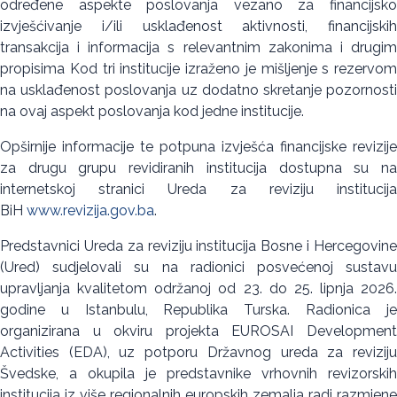
određene aspekte poslovanja vezano za financijsko
izvješćivanje i/ili usklađenost aktivnosti, financijskih
transakcija i informacija s relevantnim zakonima i drugim
propisima Kod tri institucije izraženo je mišljenje s rezervom
na usklađenost poslovanja uz dodatno skretanje pozornosti
na ovaj aspekt poslovanja kod jedne institucije.
Opširnije informacije te potpuna izvješća financijske revizije
za drugu grupu revidiranih institucija dostupna su na
internetskoj stranici Ureda za reviziju institucija
BiH
www.revizija.gov.ba
.
Predstavnici Ureda za reviziju institucija Bosne i Hercegovine
(Ured) sudjelovali su na radionici posvećenoj sustavu
upravljanja kvalitetom održanoj od 23. do 25. lipnja 2026.
godine u Istanbulu, Republika Turska. Radionica je
organizirana u okviru projekta EUROSAI Development
Activities (EDA), uz potporu Državnog ureda za reviziju
Švedske, a okupila je predstavnike vrhovnih revizorskih
institucija iz više regionalnih europskih zemalja radi razmjene