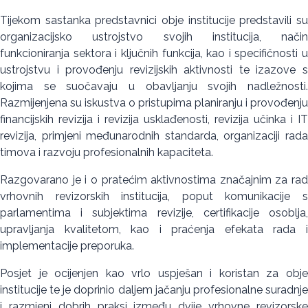
Tijekom sastanka predstavnici obje institucije predstavili su
organizacijsko ustrojstvo svojih institucija, način
funkcioniranja sektora i ključnih funkcija, kao i specifičnosti u
ustrojstvu i provođenju revizijskih aktivnosti te izazove s
kojima se suočavaju u obavljanju svojih nadležnosti.
Razmijenjena su iskustva o pristupima planiranju i provođenju
financijskih revizija i revizija usklađenosti, revizija učinka i IT
revizija, primjeni međunarodnih standarda, organizaciji rada
timova i razvoju profesionalnih kapaciteta.
Razgovarano je i o pratećim aktivnostima značajnim za rad
vrhovnih revizorskih institucija, poput komunikacije s
parlamentima i subjektima revizije, certifikacije osoblja,
upravljanja kvalitetom, kao i praćenja efekata rada i
implementacije preporuka.
Posjet je ocijenjen kao vrlo uspješan i koristan za obje
institucije te je doprinio daljem jačanju profesionalne suradnje
i razmjeni dobrih praksi između dvije vrhovne revizorske