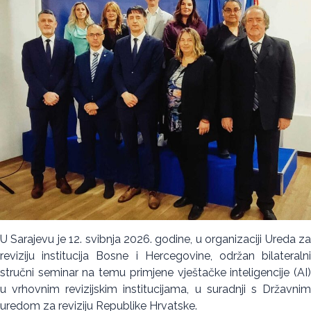
U Sarajevu je 12. svibnja 2026. godine, u organizaciji Ureda za
reviziju institucija Bosne i Hercegovine, održan bilateralni
stručni seminar na temu primjene vještačke inteligencije (AI)
u vrhovnim revizijskim institucijama, u suradnji s Državnim
uredom za reviziju Republike Hrvatske.