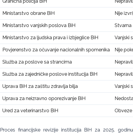
Granična policija BiH
Nepravil
Ministarstvo obrane BiH
Nije izv
Ministarstvo vanjskih poslova BiH
Stvarna 
Ministarstvo za ljudska prava i izbjeglice BiH
Vanjski 
Povjerenstvo za očuvanje nacionalnih spomenika
Nije pok
Služba za poslove sa strancima
Nepravil
Služba za zajedničke poslove institucija BiH
Nepravil
Uprava BiH za zaštitu zdravlja bilja
Vanjski 
Uprava za neizravno oporezivanje BiH
Nedostac
Ured za veterinarstvo BiH
Obveze i
Proces financijske revizije institucija BiH za 2025. godinu