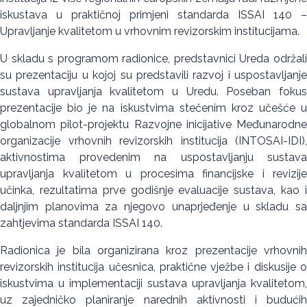
iskustava u praktičnoj primjeni standarda ISSAI 140 –
Upravljanje kvalitetom u vrhovnim revizorskim institucijama.
U skladu s programom radionice, predstavnici Ureda održali
su prezentaciju u kojoj su predstavili razvoj i uspostavljanje
sustava upravljanja kvalitetom u Uredu. Poseban fokus
prezentacije bio je na iskustvima stečenim kroz učešće u
globalnom pilot-projektu Razvojne inicijative Međunarodne
organizacije vrhovnih revizorskih institucija (INTOSAI-IDI),
aktivnostima provedenim na uspostavljanju sustava
upravljanja kvalitetom u procesima financijske i revizije
učinka, rezultatima prve godišnje evaluacije sustava, kao i
daljnjim planovima za njegovo unaprjeđenje u skladu sa
zahtjevima standarda ISSAI 140.
Radionica je bila organizirana kroz prezentacije vrhovnih
revizorskih institucija učesnica, praktične vježbe i diskusije o
iskustvima u implementaciji sustava upravljanja kvalitetom,
uz zajedničko planiranje narednih aktivnosti i budućih