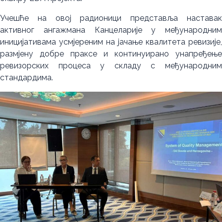
Учешће на овој радионици представља наставак
активног ангажмана Канцеларије у међународним
иницијативама усмјереним на јачање квалитета ревизије,
размјену добре праксе и континуирано унапређење
ревизорских процеса у складу с међународним
стандардима.