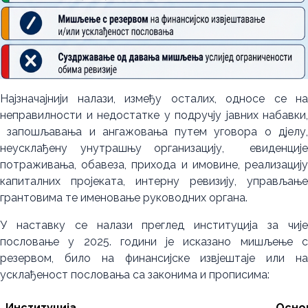
Најзначајнији налази, између осталих, односе се на
неправилности и недостатке у подручју јавних набавки,
запошљавања и ангажовања путем уговора о дјелу,
неусклађену унутрашњу организацију, евиденције
потраживања, обавеза, прихода и имовине, реализацију
капиталних пројеката, интерну ревизију, управљање
грантовима те именовање руководних органа.
У наставку се налази преглед институција за чије
пословање у 2025. години је исказано мишљење с
резервом, било на финансијске извјештаје или на
усклађеност пословања са законима и прописима:
Институција
Осно