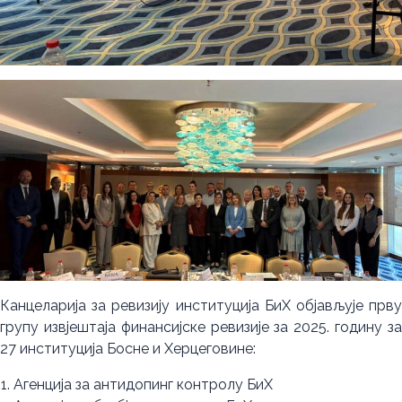
Канцеларија за ревизију институција БиХ објављује прву
групу извјештаја финансијске ревизије за 2025. годину за
27 институција Босне и Херцеговине:
Агенција за антидопинг контролу БиХ