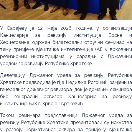
У Сарајеву је 12. маја 2026. године, у организацији
Канцеларије за ревизију институција Босне и
Херцеговине, одржан билатерални стручни семинар на
тему примјене вјештачке интелигенције (AI) у врховним
ревизионим институцијама, у сарадњи с Државним
уредом за ревизију Републике Хрватске.
Делегацију Државног уреда за ревизију Републике
Хрватске предводила је гђа Недиљка Рогошић, замјеница
генералног државног ревизора, док је домаћин семинара
био генерални ревизор Канцеларије за ревизију
институција БиХ г. Хрвоје Твртковић.
Током семинара представници Државног уреда за
ревизију Републике Хрватске презентовали су искуства
у развоју нормативног оквира за примјену вјештачке