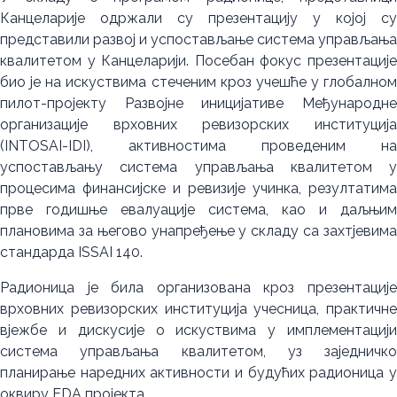
Канцеларије одржали су презентацију у којој су
представили развој и успостављање система управљања
квалитетом у Канцеларији. Посебан фокус презентације
био је на искуствима стеченим кроз учешће у глобалном
пилот-пројекту Развојне иницијативе Међународне
организације врховних ревизорских институција
(INTOSAI-IDI), активностима проведеним на
успостављању система управљања квалитетом у
процесима финансијске и ревизије учинка, резултатима
прве годишње евалуације система, као и даљњим
плановима за његово унапређење у складу са захтјевима
стандарда ISSAI 140.
Радионица је била организована кроз презентације
врховних ревизорских институција учесница, практичне
вјежбе и дискусије о искуствима у имплементацији
система управљања квалитетом, уз заједничко
планирање наредних активности и будућих радионица у
оквиру EDA пројекта.