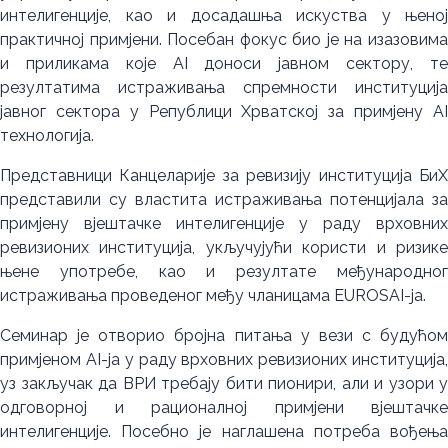
интелигенције, као и досадашња искуства у њеној
практичној примјени. Посебан фокус био је на изазовима
и приликама које AI доноси јавном сектору, те
резултатима истраживања спремности институција
јавног сектора у Републици Хрватској за примјену AI
технологија.
Представници Канцеларије за ревизију институција БиХ
представили су властита истраживања потенцијала за
примјену вјештачке интелигенције у раду врховних
ревизионих институција, укључујући користи и ризике
њене употребе, као и резултате међународног
истраживања проведеног међу чланицама EUROSAI-ја.
Семинар је отворио бројна питања у вези с будућом
примјеном AI-ја у раду врховних ревизионих институција,
уз закључак да ВРИ требају бити пионири, али и узори у
одговорној и рационалној примјени вјештачке
интелигенције. Посебно је наглашена потреба вођења