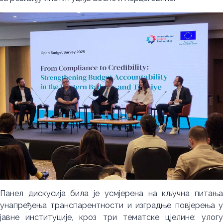
Панел дискусија била је усмјерена на кључна питања
унапређења транспарентности и изградње повјерења у
јавне институције, кроз три тематске цјелине: улогу