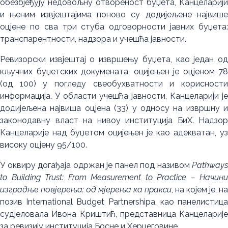
обезбјеђују недовољну отвореност буџета, Канцеларији
и њеним извјештајима поново су додијељене највише
оцјене по сва три стуба одговорности јавних буџета:
транспарентности, надзора и учешћа јавности.
Ревизорски извјештај о извршењу буџета, као један од
кључних буџетских докумената, оцијењен је оцјеном 78
(од 100) у погледу свеобухватности и корисности
информација. У области учешћа јавности, Канцеларији је
додијељена највиша оцјена (33) у односу на извршну и
законодавну власт на нивоу институција БиХ. Надзор
Канцеларије над буџетом оцијењен је као адекватан, уз
високу оцјену 95/100.
У оквиру догађаја одржан је панел под називом
Pathways
to Building Trust: From Measurement to Practice – Начини
изградње повјерења: од мјерења ка пракси
, на којем је, на
позив International Budget Partnershipa, као панелистица
судјеловала Ивона Криштић, представница Канцеларије
за ревизију институција Босне и Херцеговине.