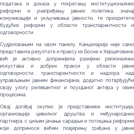
података и доказа у покретању институционалних
реформи и унапређењу јавних политика, значај
комуникације и укључивања јавности, те приоритете
будућих реформи у области транспарентности и
одговорности.
Судјеловањем на овом панелу, Канцеларија није само
представила резултате и праксу из Босне и Херцеговине,
већ је активно допринијела размјени регионалних
искустава и добрих пракси у области јавне
одговорности, транспарентности и надзора над
управљањем јавним финансијама, додатно потврђујући
своју улогу релевантног и поузданог актера у овим
процесима.
Овај догађај окупио је представнике институција,
организација цивилног друштва и међународних
партнера, с циљем јачања сарадње и потицања реформи
које доприносе већем повјерењу грађана у јавне