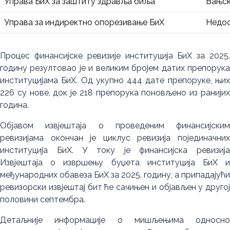
Управа БиХ за заштиту здравља биља
Вањск
Управа за индиректно опорезивање БиХ
Недос
Процес финансијске ревизије институција БиХ за 2025.
годину резултовао је и великим бројем датих препорука
институцијама БиХ. Од укупно 444 дате препоруке, њих
226 су нове, док је 218 препорука поновљено из ранијих
година.
Објавом извјештаја о проведеним финансијским
ревизијама окончан је циклус ревизија појединачних
институција БиХ. У току је финансијска ревизија
Извјештаја о извршењу буџета институција БиХ и
међународних обавеза БиХ за 2025. годину, а припадајући
ревизорски извјештај бит ће сачињен и објављен у другој
половини септембра.
Детаљније информације о мишљењима односно