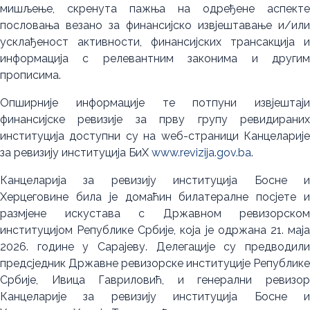
мишљење, скренута пажња на одређене аспекте
пословања везано за финансијско извјештавање и/или
усклађеност активности, финансијских трансакција и
информација с релевантним законима и другим
прописима.
Опширније информације те потпуни извјештаји
финансијске ревизије за прву групу ревидираних
институција доступни су на wеб-страници Канцеларије
за ревизију институција БиХ
www.revizija.gov.ba
.
Канцеларија за ревизију институција Босне и
Херцеговине била је домаћин билатералне посјете и
размјене искустава с Државном ревизорском
институцијом Републике Србије, која је одржана 21. маја
2026. године у Сарајеву. Делегације су предводили
предсједник Државне ревизорске институције Републике
Србије, Ивица Гавриловић, и генерални ревизор
Канцеларије за ревизију институција Босне и