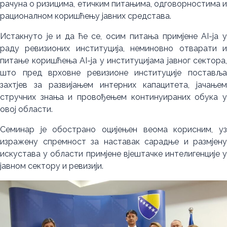
рачуна о ризицима, етичким питањима, одговорностима и
рационалном коришћењу јавних средстава.
Истакнуто је и да ће се, осим питања примјене AI-ја у
раду ревизионих институција, неминовно отварати и
питање коришћења AI-ја у институцијама јавног сектора,
што пред врховне ревизионе институције поставља
захтјев за развијањем интерних капацитета, јачањем
стручних знања и провођењем континуираних обука у
овој области.
Семинар је обострано оцијењен веома корисним, уз
изражену спремност за наставак сарадње и размјену
искустава у области примјене вјештачке интелигенције у
јавном сектору и ревизији.