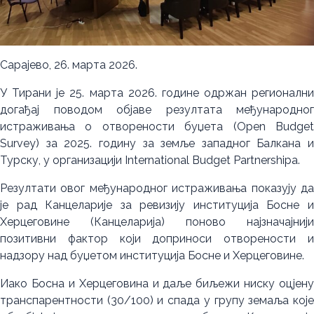
Сарајево, 26. марта 2026.
У Тирани је 25. марта 2026. године одржан регионални
догађај поводом објаве резултата међународног
истраживања о отворености буџета (Open Budget
Survey) за 2025. годину за земље западног Балкана и
Турску, у организацији International Budget Partnershipa.
Резултати овог међународног истраживања показују да
је рад Канцеларије за ревизију институција Босне и
Херцеговине (Канцеларија) поново најзначајнији
позитивни фактор који доприноси отворености и
надзору над буџетом институција Босне и Херцеговине.
Иако Босна и Херцеговина и даље биљежи ниску оцјену
транспарентности (30/100) и спада у групу земаља које