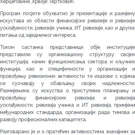
Херцеговине, Хрвоје Твртковић.
Програм посјете обухватио је презентације и размјену
искустава из области финансијске ревизије и ревизије
усклађености, ревизије учинка, ИТ ревизије, као и других
питања од заједничког интереса.
Током састанка представници обје институције
представили су организациону структуру својих
институција, начин функционисања сектора и кључних
функција, као и специфичности у организацији и
провођењу ревизионих активности те изазове с којима
се суочавају у обављању својих надлежности.
Размијењена су искуства о приступима планирању и
провођењу финансијских ревизија и ревизија
усклађености, ревизија учинка и ИТ ревизија, примјени
међународних стандарда, организацији рада тимова и
развоју професионалних капацитета.
Разговарано је и о пратећим активностима значајним за