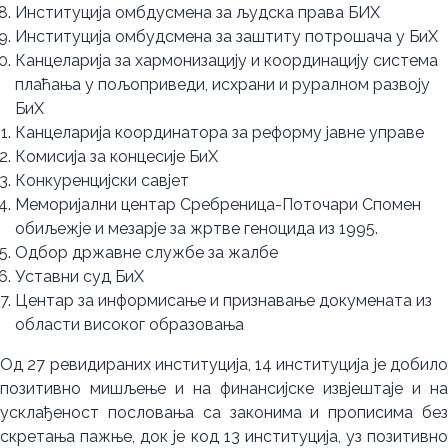
Институција омбдусмена за људска права БИХ
Институција омбудсмена за заштиту потрошача у БиХ
Канцеларија за хармонизацију и координацију система
плаћања у пољоприведи, исхрани и руралном развоју
БиХ
Канцеларија координатора за реформу јавне управе
Комисија за концесије БиХ
Конкуренцијски савјет
Меморијални центар Сребреница-Поточари Спомен
обиљежје и мезарје за жртве геноцида из 1995.
Одбор државне службе за жалбе
Уставни суд БиХ
Центар за информисање и признавање докумената из
области високог образовања
Од 27 ревидираних институција, 14 институција је добило
позитивно мишљење и на финансијске извјештаје и на
усклађеност пословања са законима и прописима без
скретања пажње, док је код 13 институција, уз позитивно