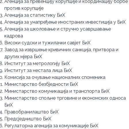
Агенција за превенцију корупције и координацију борбе
против корупције
Агенција за статистику БиХ
Агенција за унапређење иностраних инвестиција у БиХ
Агенција за школовање и стручно усавршавање
кадрова
Високи судски и тужилачки савјет БиХ
Завод за извршење кривичних санкција, притвора и
других мјера БиХ
Институт за метрологију БиХ
Институт за нестала лица БиХ
Комисија за очување националних споменика
Министарство безбједности БиХ
Министарство комуникација и транспорта БиХ
Министарство спољне трговине и економских односа
БиХ
Правобранилаштво БиХ
Предсједништво БиХ
Регулаторна агенција за комуникације БиХ