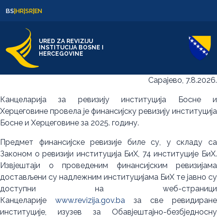
Skip to content
Skip to footer
BS
|
HR
|
SR
|
EN
URED ZA REVIZIJU
INSTITUCIJA BOSNE I
HERCEGOVINE
Сарајево, 7.8.2026.
Канцеларија за ревизију институција Босне и
Херцеговине провела је финансијску ревизију институција
Босне и Херцеговине за 2025. годину.
Предмет финансијске ревизије биле су, у складу са
Законом о ревизији институција БиХ, 74 институције БиХ.
Извјештаји о проведеним финансијским ревизијама
достављени су надлежним институцијама БиХ те јавно су
доступни на wеб-страници
Канцеларије
www.revizija.gov.ba
за све ревидиране
институције, изузев за Обавјештајно-безбједносну