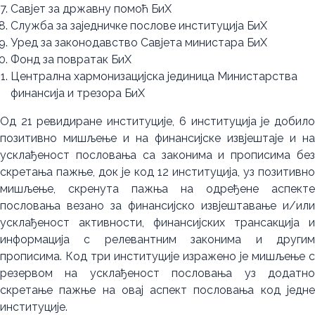
Савјет за државну помоћ БиХ
Служба за заједничке послове институција БиХ
Уред за законодавство Савјета министара БиХ
Фонд за повратак БиХ
Централна хармонизацијска јединица Министарства
финансија и трезора БиХ
Од 21 ревидиране институцијe, 6 институција је добило
позитивно мишљење и на финансијске извјештаје и на
усклађеност пословања са законима и прописима без
скретања пажње, док је код 12 институција, уз позитивно
мишљење, скренута пажња на одређене аспекте
пословања везано за финансијско извјештавање и/или
усклађеност активности, финансијских трансакција и
информација с релевантним законима и другим
прописима. Код три институције изражено је мишљење с
резервом на усклађеност пословања уз додатно
скретање пажње на овај аспект пословања код једне
институције.