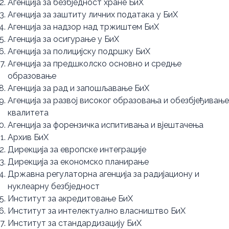
Агенција за безбједност хране БиХ
Агенција за заштиту личних података у БиХ
Агенција за надзор над тржиштем БиХ
Агенција за осигурање у БиХ
Агенција за полицијску подршку БиХ
Агенција за предшколско основно и средње
образовање
Агенција за рад и запошљавање БиХ
Агенција за развој високог образовања и обезбјеђивање
квалитета
Агенција за форензичка испитивања и вјештачења
Архив БиХ
Дирекција за европске интеграције
Дирекција за економско планирање
Државна регулаторна агенција за радијациону и
нуклеарну безбједност
Институт за акредитовање БиХ
Институт за интелектуално власништво БиХ
Институт за стандардизацију БиХ