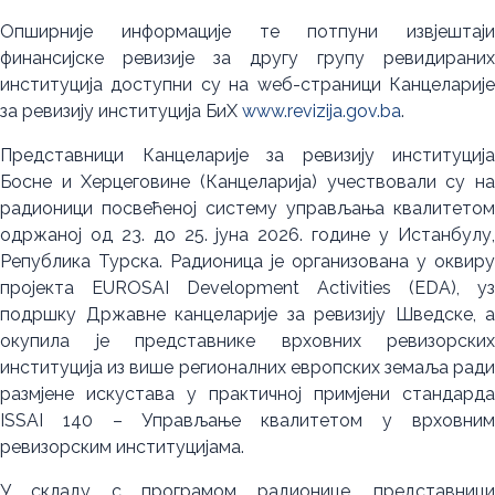
Опширније информације те потпуни извјештаји
финансијске ревизије за другу групу ревидираних
институција доступни су на wеб-страници Канцеларије
за ревизију институција БиХ
www.revizija.gov.ba
.
Представници Канцеларије за ревизију институција
Босне и Херцеговине (Канцеларија) учествовали су на
радионици посвећеној систему управљања квалитетом
одржаној од 23. до 25. јуна 2026. године у Истанбулу,
Република Турска. Радионица је организована у оквиру
пројекта EUROSAI Development Activities (EDA), уз
подршку Државне канцеларије за ревизију Шведске, а
окупила је представнике врховних ревизорских
институција из више регионалних европских земаља ради
размјене искустава у практичној примјени стандарда
ISSAI 140 – Управљање квалитетом у врховним
ревизорским институцијама.
У складу с програмом радионице, представници