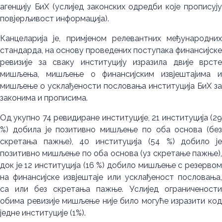
агенцију БиХ (услијед законских одредби које прописују
повјерљивост информација).
Канцеларија је, примјеном релевантних међународних
стандарда, на основу проведених поступака финансијске
ревизије за сваку институцију изразила двије врсте
мишљења, мишљење о финансијским извјештајима и
мишљење о усклађености пословања институција БиХ за
законима и прописима.
Од укупно 74 ревидиране институције, 21 институција (29
%) добила је позитивно мишљење по оба основа (без
скретања пажње), 40 институција (54 %) добило је
позитивно мишљење по оба основа (уз скретање пажње),
док је 12 институција (16 %) добило мишљење с резервом
на финансијске извјештаје или усклађеност пословања,
са или без скретања пажње. Услијед ограничености
обима ревизије мишљење није било могуће изразити код
једне институције (1%).