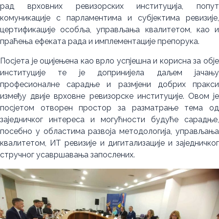
рад врховних ревизорских институција, попут
комуникације с парламентима и субјектима ревизије,
цертификације особља, управљања квалитетом, као и
праћења ефеката рада и имплементације препорука.
Посјета је оцијењена као врло успјешна и корисна за обје
институције те је допринијела даљем јачању
професионалне сарадње и размјени добрих пракси
између двије врховне ревизорске институције. Овом је
посјетом отворен простор за разматрање тема од
заједничког интереса и могућности будуће сарадње,
посебно у областима развоја методологија, управљања
квалитетом, ИТ ревизије и дигитализације и заједничког
стручног усавршавања запослених.