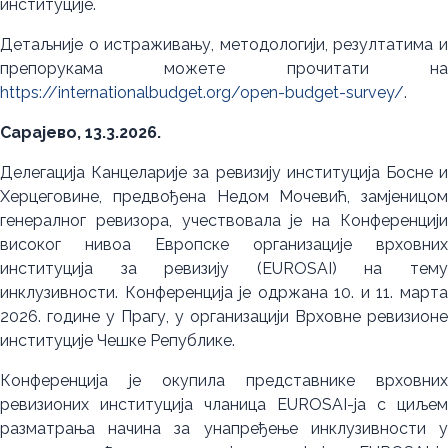
институције.
Детаљније о истраживању, методологији, резултатима и
препорукама можете прочитати на
https://internationalbudget.org/open-budget-survey/
.
Сарајево, 13.3.2026.
Делегација Канцеларије за ревизију институција Босне и
Херцеговине, предвођена Недом Мочевић, замјеницом
генералног ревизора, учествовала је на Конференцији
високог нивоа Европске организације врховних
институција за ревизију (EUROSAI) на тему
инклузивности. Конференција је одржана 10. и 11. марта
2026. године у Прагу, у организацији Врховне ревизионе
институције Чешке Републике.
Конференција је окупила представнике врховних
ревизионих институција чланица EUROSAI-ја с циљем
разматрања начина за унапређење инклузивности у