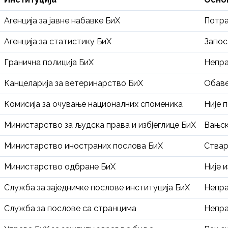
Агенција за јавне набавке БиХ
Потра
Агенција за статистику БиХ
Запос
Гранична полиција БиХ
Непра
Канцеларија за ветеринарство БиХ
Обаве
Комисија за очување националних споменика
Није 
Министарство за људска права и избјеглице БиХ
Вањск
Министарство иностраних послова БиХ
Ствар
Министарство одбране БиХ
Није 
Служба за заједничке послове институција БиХ
Непра
Служба за послове са странцима
Непра