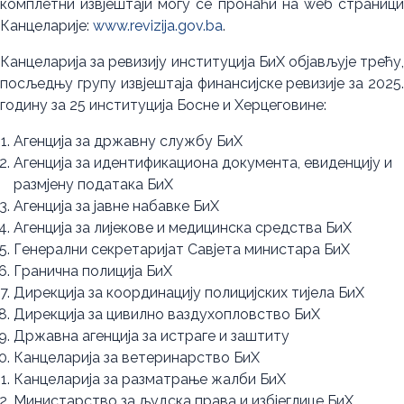
комплетни извјештаји могу се пронаћи на wеб страници
Канцеларије:
www.revizija.gov.ba
.
Канцеларија за ревизију институција БиХ објављује трећу,
посљедњу групу извјештаја финансијске ревизије за 2025.
годину за 25 институција Босне и Херцеговине:
Агенција за државну службу БиХ
Агенција за идентификациона документа, евиденцију и
размјену података БиХ
Агенција за јавне набавке БиХ
Агенција за лијекове и медицинска средства БиХ
Генерални секретаријат Савјетa министара БиХ
Гранична полиција БиХ
Дирекција за координацију полицијских тијела БиХ
Дирекција за цивилно ваздухопловство БиХ
Државна агенција за истраге и заштиту
Канцеларија за ветеринарство БиХ
Канцеларија за разматрање жалби БиХ
Министарство за људска права и избјеглице БиХ