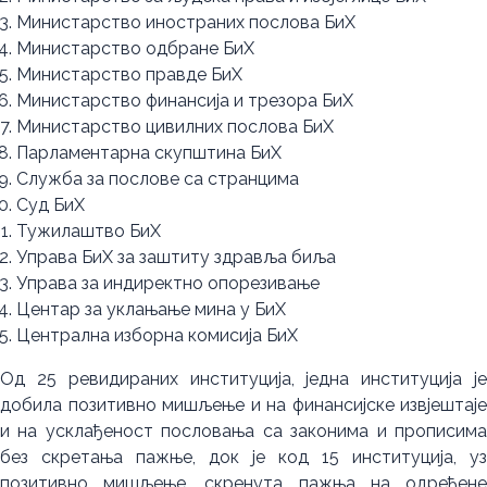
Министарство иностраних послова БиХ
Министарство одбране БиХ
Министарство правде БиХ
Министарство финансија и трезора БиХ
Министарство цивилних послова БиХ
Парламентарна скупштина БиХ
Служба за послове са странцима
Суд БиХ
Тужилаштво БиХ
Управа БиХ за заштиту здравља биља
Управа за индиректно опорезивање
Центар за уклањање мина у БиХ
Централна изборна комисија БиХ
Од 25 ревидираних институција, једна институција је
добила позитивно мишљење и на финансијске извјештаје
и на усклађеност пословања са законима и прописима
без скретања пажње, док је код 15 институција, уз
позитивно мишљење, скренута пажња на одређене