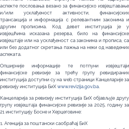
аспекте пословања везано за финансијско извјештавање
и/или усклађеност активности, финансијских
трансакција и информација с релевантним законима и
другим прописима. Код девет институција је у
извјешћима исказана резерва, било на финансијске
извјештаје или на усклађеност са законима и прописа, са
или без додатног скретања пажња на неки од наведених
аспеката.
Опширније информације те потпуни извјештаји
финансијске ревизије за трећу групу ревидираних
институција доступни су на web страници Канцеларије за
ревизију институција БиХ
www.revizija.gov.ba
.
Канцеларија за ревизију институција БиХ објављује другу
групу извјештаја финансијске ревизије за 2025. годину за
21 институцију Босне и Херцеговине:
Агенција за поштански саобраћај БиХ