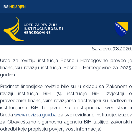
Skip to content
Skip to footer
BS
|
HR
|
SR
|
EN
URED ZA REVIZIJU
INSTITUCIJA BOSNE I
HERCEGOVINE
Sarajevo, 7.8.2026.
Ured za reviziju institucija Bosne i Hercegovine proveo je
finansijsku reviziju institucija Bosne i Hercegovine za 2025.
godinu.
Predmet finansijske revizije bile su, u skladu sa Zakonom o
reviziji institucija BiH, 74 institucije BiH. Izvještaji o
provedenim finansijskim revizijama dostavljeni su nadležnim
institucijama BiH te javno su dostupni na web-stranici
Ureda
www.revizija.gov.ba
za sve revidirane institucije, izuze
za Obavještajno-sigurnosnu agenciju BiH (uslijed zakonskih
odredbi koje propisuju povjerljivost informacija).