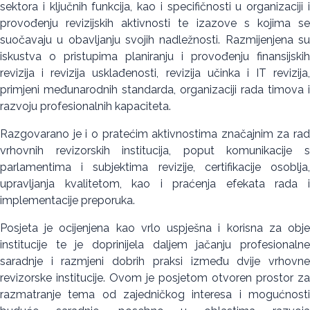
sektora i ključnih funkcija, kao i specifičnosti u organizaciji i
provođenju revizijskih aktivnosti te izazove s kojima se
suočavaju u obavljanju svojih nadležnosti. Razmijenjena su
iskustva o pristupima planiranju i provođenju finansijskih
revizija i revizija usklađenosti, revizija učinka i IT revizija,
primjeni međunarodnih standarda, organizaciji rada timova i
razvoju profesionalnih kapaciteta.
Razgovarano je i o pratećim aktivnostima značajnim za rad
vrhovnih revizorskih institucija, poput komunikacije s
parlamentima i subjektima revizije, certifikacije osoblja,
upravljanja kvalitetom, kao i praćenja efekata rada i
implementacije preporuka.
Posjeta je ocijenjena kao vrlo uspješna i korisna za obje
institucije te je doprinijela daljem jačanju profesionalne
saradnje i razmjeni dobrih praksi između dvije vrhovne
revizorske institucije. Ovom je posjetom otvoren prostor za
razmatranje tema od zajedničkog interesa i mogućnosti