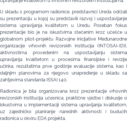
Upravljanje kvalitetom u vrhovnim revizorskim institucijama.
U skladu s programom radionice, predstavnici Ureda održali
su prezentaciju u kojoj su predstavili razvoj i uspostavljanje
sistema upravljanja kvalitetom u Uredu. Poseban fokus
prezentacije bio je na iskustvima stečenim kroz učešće u
globalnom pilot-projektu Razvojne inicijative Međunarodne
organizacije vrhovnih revizorskih institucija (INTOSAI-IDI),
aktivnostima provedenim na uspostavljanju sistema
upravljanja kvalitetom u procesima finansijske i revizije
učinka, rezultatima prve godišnje evaluacije sistema, kao i
daljnjim planovima za njegovo unapređenje u skladu sa
zahtjevima standarda ISSAI 140.
Radionica je bila organizovana kroz prezentacije vrhovnih
revizorskih institucija učesnica, praktične vježbe i diskusije o
iskustvima u implementaciji sistema upravljanja kvalitetom,
uz zajedničko planiranje narednih aktivnosti i budućih
radionica u okviru EDA projekta.