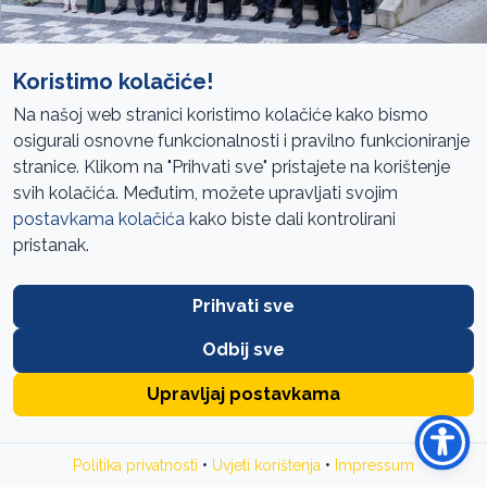
Koristimo kolačiće!
Sarajevo, 6.2.2026.
Na našoj web stranici koristimo kolačiće kako bismo
Ured za reviziju institucija BiH upućuje javni poziv za
osigurali osnovne funkcionalnosti i pravilno funkcioniranje
prikupljanje prijedloga tema koje bi mogle biti uključene u
stranice. Klikom na "Prihvati sve" pristajete na korištenje
godišnji plan revizija učinka.
svih kolačića. Međutim, možete upravljati svojim
postavkama kolačića
kako biste dali kontrolirani
Cilj poziva je razvijanje participativnog pristupa planiranju
pristanak.
revizionog procesa kroz konsultacije sa organizacijama
civilnog društva, nevladinim organizacijama, strukovnim
udruženjima i drugim zainteresovanim licima.
Prihvati sve
Prijedloge mogu dostaviti sve registrovane organizacije i
Odbij sve
zainteresovana lica iz BiH.
Upravljaj postavkama
Prijedlozi se dostavljaju popunjavanjem obrasca dostupnog
u tekstu oglasa
, koji se šalje elektronski na e-mail:
•
•
Politika privatnosti
Uvjeti korištenja
Impressum
jgalijasevic@revizija.gov.ba