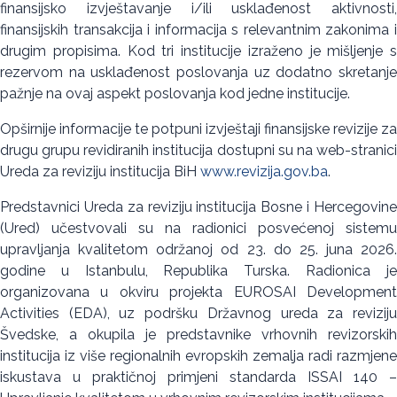
finansijsko izvještavanje i/ili usklađenost aktivnosti,
finansijskih transakcija i informacija s relevantnim zakonima i
drugim propisima. Kod tri institucije izraženo je mišljenje s
rezervom na usklađenost poslovanja uz dodatno skretanje
pažnje na ovaj aspekt poslovanja kod jedne institucije.
Opširnije informacije te potpuni izvještaji finansijske revizije za
drugu grupu revidiranih institucija dostupni su na web-stranici
Ureda za reviziju institucija BiH
www.revizija.gov.ba
.
Predstavnici Ureda za reviziju institucija Bosne i Hercegovine
(Ured) učestvovali su na radionici posvećenoj sistemu
upravljanja kvalitetom održanoj od 23. do 25. juna 2026.
godine u Istanbulu, Republika Turska. Radionica je
organizovana u okviru projekta EUROSAI Development
Activities (EDA), uz podršku Državnog ureda za reviziju
Švedske, a okupila je predstavnike vrhovnih revizorskih
institucija iz više regionalnih evropskih zemalja radi razmjene
iskustava u praktičnoj primjeni standarda ISSAI 140 –