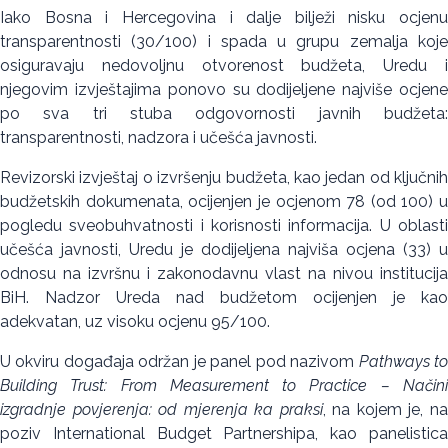
Iako Bosna i Hercegovina i dalje bilježi nisku ocjenu
transparentnosti (30/100) i spada u grupu zemalja koje
osiguravaju nedovoljnu otvorenost budžeta, Uredu i
njegovim izvještajima ponovo su dodijeljene najviše ocjene
po sva tri stuba odgovornosti javnih budžeta:
transparentnosti, nadzora i učešća javnosti.
Revizorski izvještaj o izvršenju budžeta, kao jedan od ključnih
budžetskih dokumenata, ocijenjen je ocjenom 78 (od 100) u
pogledu sveobuhvatnosti i korisnosti informacija. U oblasti
učešća javnosti, Uredu je dodijeljena najviša ocjena (33) u
odnosu na izvršnu i zakonodavnu vlast na nivou institucija
BiH. Nadzor Ureda nad budžetom ocijenjen je kao
adekvatan, uz visoku ocjenu 95/100.
U okviru događaja održan je panel pod nazivom
Pathways t
Building Trust: From Measurement to Practice – Načini
izgradnje povjerenja: od mjerenja ka praksi
, na kojem je, n
poziv International Budget Partnershipa, kao panelistica