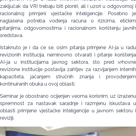
zaključak da VRI trebaju biti pioniri, ali i uzori u odgovornoj i
racionalnoj primjeni vještačke inteligencije. Posebno je
naglašena potreba vođenja računa o rizicima, etičkim
pitanjima, odgovornostima i racionalnom korištenju javnih
sredstava.
Istaknuto je i da će se, osim pitanja primjene AI-ja u radu
revizionih institucija, neminovno otvarati i pitanje korištenja
AI-ja u institucijama javnog sektora, što pred vrhovne
revizione institucije postavlja zahtjev za razvijanjem internih
kapaciteta, jačanjem stručnih znanja i provođenjem
kontinuiranih obuka u ovoj oblasti.
Seminar je obostrano ocijenjen veoma korisnim, uz izraženu
spremnost za nastavak saradnje i razmjenu iskustava u
oblasti primjene vještačke inteligencije u javnom sektoru i
reviziji.