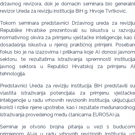
državnog revizora, dok je domaćin seminara bio generalni
revizor Ureda za reviziju institucija BiH g. Hrvoje Tvrtković.
Tokom seminara predstavnici Državnog ureda za reviziju
Republike Hrvatske prezentovali su iskustva u razvoju
normativnog okvira za primjenu vještačke inteligencije, kao i
dosadašnja iskustva u njenoj praktičnoj primjeni. Poseban
fokus bio je na izazovima i prilikama koje AI donosi javnom
sektoru, te rezultatima istraživanja spremnosti institucija
javnog sektora u Republici Hrvatskoj za primjenu AI
tehnologija.
Predstavnici Ureda za reviziju institucija BiH predstavili su
vlastita istraživanja potencijala za primjenu vještačke
inteligencije u radu vrhovnih revizionih institucija, uključujući
koristi i rizike njene upotrebe, kao i rezultate međunarodnog
istraživanja provedenog među članicama EUROSAI-ja.
Seminar je otvorio brojna pitanja u vezi s budućom
primjenom AI-ja u radu vrhovnih revizionih institucija, uz