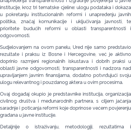
unapređenja transparentnosti i izgradnje povjerenja u javne
institucije, kroz tri tematske cjeline: ulogu podataka i dokaza
u pokretanju institucionalnih reformi i unapređenju javnih
politika, značaj komunikacije i uključivanja javnosti, te
prioritete budućih reformi u oblasti transparentnosti i
odgovornosti.
Sudjelovanjem na ovom panelu, Ured nije samo predstavio
rezultate i praksu iz Bosne i Hercegovine, već je aktivno
doprinio razmjeni regionalnih iskustava i dobrih praksi u
oblasti javne odgovornosti, transparentnosti i nadzora nad
upravljanjem javnim finansijama, dodatno potvrđujući svoju
ulogu relevantnog i pouzdanog aktera u ovim procesima.
Ovaj događaj okupio je predstavnike institucija, organizacija
civilnog društva i međunarodnih partnera, s ciljem jačanja
saradnje i poticanja reformi koje doprinose većem povjerenju
građana u javne institucije.
Detaljnije o istraživanju, metodologiji, rezultatima i