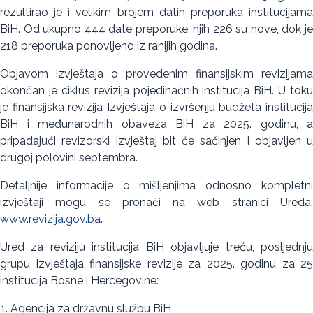
rezultirao je i velikim brojem datih preporuka institucijama
BiH. Od ukupno 444 date preporuke, njih 226 su nove, dok je
218 preporuka ponovljeno iz ranijih godina.
Objavom izvještaja o provedenim finansijskim revizijama
okončan je ciklus revizija pojedinačnih institucija BiH. U toku
je finansijska revizija Izvještaja o izvršenju budžeta institucija
BiH i međunarodnih obaveza BiH za 2025. godinu, a
pripadajući revizorski izvještaj bit će sačinjen i objavljen u
drugoj polovini septembra.
Detaljnije informacije o mišljenjima odnosno kompletni
izvještaji mogu se pronaći na web stranici Ureda:
www.revizija.gov.ba
.
Ured za reviziju institucija BiH objavljuje treću, posljednju
grupu izvještaja finansijske revizije za 2025. godinu za 25
institucija Bosne i Hercegovine:
Agencija za državnu službu BiH