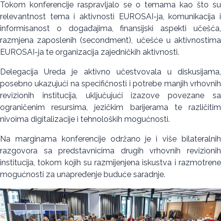
Tokom konferencije raspravljalo se o temama kao što su
relevantnost tema i aktivnosti EUROSAI-ja, komunikacija i
informisanost o događajima, finansijski aspekti učešća,
razmjena zaposlenih (secondment), učešće u aktivnostima
EUROSAI-ja te organizacija zajedničkih aktivnosti.
Delegacija Ureda je aktivno učestvovala u diskusijama,
posebno ukazujući na specifičnosti i potrebe manjih vrhovnih
revizionih institucija, uključujući izazove povezane sa
ograničenim resursima, jezičkim barijerama te različitim
nivoima digitalizacije i tehnoloških mogućnosti.
Na marginama konferencije održano je i više bilateralnih
razgovora sa predstavnicima drugih vrhovnih revizionih
institucija, tokom kojih su razmijenjena iskustva i razmotrene
mogućnosti za unapređenje buduće saradnje.