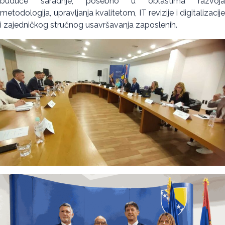
buduće saradnje, posebno u oblastima razvoja
metodologija, upravljanja kvalitetom, IT revizije i digitalizacije
i zajedničkog stručnog usavršavanja zaposlenih.