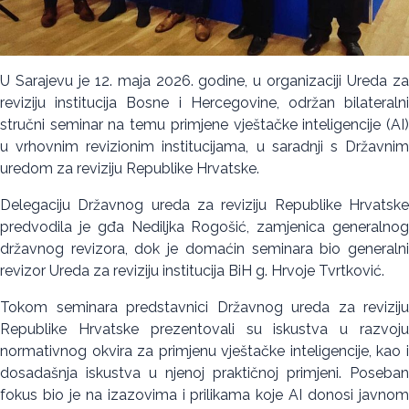
U Sarajevu je 12. maja 2026. godine, u organizaciji Ureda za
reviziju institucija Bosne i Hercegovine, održan bilateralni
stručni seminar na temu primjene vještačke inteligencije (AI)
u vrhovnim revizionim institucijama, u saradnji s Državnim
uredom za reviziju Republike Hrvatske.
Delegaciju Državnog ureda za reviziju Republike Hrvatske
predvodila je gđa Nediljka Rogošić, zamjenica generalnog
državnog revizora, dok je domaćin seminara bio generalni
revizor Ureda za reviziju institucija BiH g. Hrvoje Tvrtković.
Tokom seminara predstavnici Državnog ureda za reviziju
Republike Hrvatske prezentovali su iskustva u razvoju
normativnog okvira za primjenu vještačke inteligencije, kao i
dosadašnja iskustva u njenoj praktičnoj primjeni. Poseban
fokus bio je na izazovima i prilikama koje AI donosi javnom