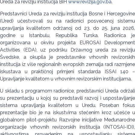
Ureda za reviziju institucija BiH
www.revizija.gov.ba
.
Predstavnici Ureda za reviziju institucija Bosne i Hercegovine
(Ured) učestvovali su na radionici posvećenoj sistemu
upravljanja kvalitetom održanoj od 23. do 25. juna 2026.
godine u Istanbulu, Republika Turska. Radionica je
organizovana u okviru projekta EUROSAI Development
Activities (EDA), uz podršku Državnog ureda za reviziju
Švedske, a okupila je predstavnike vrhovnih revizorskih
institucija iz više regionalnih evropskih zemalja radi razmjene
iskustava u praktičnoj primjeni standarda ISSAI 140 –
Upravljanje kvalitetom u vrhovnim revizorskim institucijama.
U skladu s programom radionice, predstavnici Ureda održali
su prezentaciju u kojoj su predstavili razvoj i uspostavljanje
sistema upravljanja kvalitetom u Uredu. Poseban fokus
prezentacije bio je na iskustvima stečenim kroz učešće u
globalnom pilot-projektu Razvojne inicijative Međunarodne
organizacije vrhovnih revizorskih institucija (INTOSAI-IDI),
aktivnostima provedenim na uspostavljanju sistema