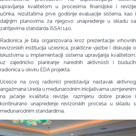
upravljanja kvalitetom u procesima finansijske i revizije
učinka, rezultatima prve godišnje evaluacije sistema, kao i
daljnjim planovima za njegovo unapređenje u skladu sa
zahtjevima standarda ISSAI 140.
Radionica je bila organizovana kroz prezentacije vrhovnih
revizorskih institucija učesnica, praktične vježbe i diskusije o
iskustvima u implementaciji sistema upravljanja kvalitetom,
uz zajedničko planiranje narednih aktivnosti i budućih
radionica u okviru EDA projekta.
Učešće na ovoj radionici predstavlja nastavak aktivnog
angažmana Ureda u međunarodnim inicijativama usmjerenim
na jačanje kvaliteta revizije, razmjenu dobre prakse i
kontinuirano unapređenje revizorskih procesa u skladu s
međunarodnim standardima.