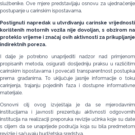
službenike. Ove mjere predstavljaju osnovu za ujednačenije
postupanje u carinskim ispostavama.
Postignuti napredak u utvrđivanju carinske vrijednosti
korištenih motornih vozila nije dovoljan, s obzirom na
proteklo vrijeme i značaj ovih aktivnosti za prikupljanje
indirektnih poreza.
I dalje je potrebno unaprijediti nadzor nad primjenom
propisanih metoda, osigurati dosljedniju praksu u različitim
carinskim ispostavama i povećati transparentnost postupka
prema građanima. To uključuje jasnije informacije o toku
carinjenja, trajanju pojedinih faza i dostupne informativne
materijale.
Osnovni cilj ovog izvještaja je da se mjerodavnim
institucijama i javnosti prezentuju aktivnosti odgovornih
institucija na realizaciji preporuka revizije učinka koje su date
s ciljem da se unaprijede područja koja su bila predmetom
revizije i sačuvaju budžetska sredstva.