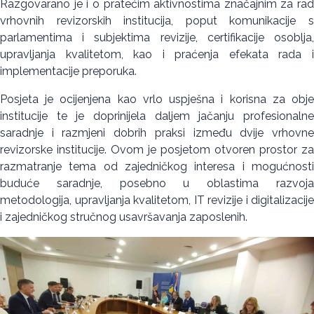
Razgovarano je i o pratećim aktivnostima značajnim za rad
vrhovnih revizorskih institucija, poput komunikacije s
parlamentima i subjektima revizije, certifikacije osoblja,
upravljanja kvalitetom, kao i praćenja efekata rada i
implementacije preporuka.
Posjeta je ocijenjena kao vrlo uspješna i korisna za obje
institucije te je doprinijela daljem jačanju profesionalne
saradnje i razmjeni dobrih praksi između dvije vrhovne
revizorske institucije. Ovom je posjetom otvoren prostor za
razmatranje tema od zajedničkog interesa i mogućnosti
buduće saradnje, posebno u oblastima razvoja
metodologija, upravljanja kvalitetom, IT revizije i digitalizacije
i zajedničkog stručnog usavršavanja zaposlenih.