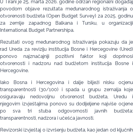
U Tirani je 25. marta 2026. godine održan regionalni događaj
povodom objave rezultata međunarodnog istraživanja o
otvorenosti budžeta (Open Budget Survey) za 2025. godinu
za zemlje zapadnog Balkana i Tursku, u organizaciji
International Budget Partnershipa.
Rezultati ovog međunarodnog istraživanja pokazuju da je
rad Ureda za reviziju institucija Bosne i Hercegovine (Ured)
ponovo najznačajniji pozitivni faktor koji doprinosi
otvorenosti i nadzoru nad budžetom institucija Bosne i
Hercegovine.
Iako Bosna i Hercegovina i dalje bilježi nisku ocjenu
transparentnosti (30/100) i spada u grupu zemalja koje
osiguravaju nedovoljnu otvorenost budžeta, Uredu i
njegovim izvještajima ponovo su dodijeljene najviše ocjene
po sva tri stuba odgovornosti javnih budžeta:
transparentnosti, nadzora i učešća javnosti.
Revizorski izvještaj o izvršenju budžeta, kao jedan od ključnih