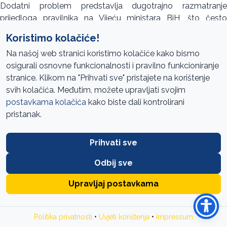
Dodatni problem predstavlja dugotrajno razmatranje
prijedloga pravilnika na Vijeću ministara BiH, što često
dovodi do obnavljanja ranije pribavljenih mišljenja ili
Koristimo kolačiće!
povlačenja materijala radi dodatnih izmjena.
Na našoj web stranici koristimo kolačiće kako bismo
Iako je ostvaren određeni napredak, u ovoj oblasti i
osigurali osnovne funkcionalnosti i pravilno funkcioniranje
dalje postoji značajan prostor za unapređenje kako bi
stranice. Klikom na "Prihvati sve" pristajete na korištenje
se osigurale racionalne i efikasne unutrašnje
svih kolačića. Međutim, možete upravljati svojim
organizacije institucija.
postavkama kolačića
kako biste dali kontrolirani
pristanak.
Osnovni cilj ovog izvještaja je da se mjerodavnim
institucijama i javnosti prezentuju aktivnosti odgovornih
Prihvati sve
institucija na realizaciji preporuka revizije učinka koje su date
s ciljem da se unaprijede područja koja su bila predmetom
Odbij sve
revizije i sačuvaju budžetska sredstva.
Upravljaj postavkama
Detaljnije informacije o rezultatima provedenog praćenja
dostupne su u izvještaju objavljenom na web-stranici Ureda
www.revizija.gov.ba
.
•
•
Politika privatnosti
Uvjeti korištenja
Impressum