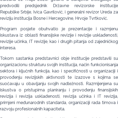
predvodili predsjednik Državne revizorske institucije
Republike Srbije, Ivica Gavrilović, i generalni revizor Ureda za
reviziju institucija Bosne i Hercegovine, Hrvoje Tvrtković.
Program posjete obuhvatio je prezentacije i razmjenu
iskustava iz oblasti finansijske revizije i revizije usklađenosti,
revizije učinka, IT revizije, kao i drugih pitanja od zajedničkog
interesa.
Tokom sastanka predstavnici obje institucije predstavili su
organizacionu strukturu svojih institucija, način funkcionisanja
sektora i ključnih funkcija, kao i specifičnosti u organizaciji i
provođenju revizijskih aktivnosti te izazove s kojima se
suočavaju u obavljanju svojih nadležnosti. Razmijenjena su
iskustva o pristupima planiranju i provođenju finansijskih
revizija i revizija usklađenosti, revizija učinka i IT revizija,
primjeni međunarodnih standarda, organizaciji rada timova i
razvoju profesionalnih kapaciteta.