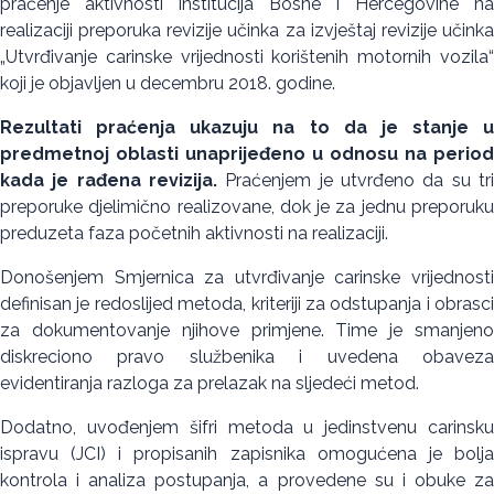
praćenje aktivnosti institucija Bosne i Hercegovine na
realizaciji preporuka revizije učinka za izvještaj revizije učinka
„Utvrđivanje carinske vrijednosti korištenih motornih vozila“
koji je objavljen u decembru 2018. godine.
Rezultati praćenja ukazuju na to da je stanje u
predmetnoj oblasti unaprijeđeno u odnosu na period
kada je rađena revizija.
Praćenjem je utvrđeno da su tr
preporuke djelimično realizovane, dok je za jednu preporuku
preduzeta faza početnih aktivnosti na realizaciji.
Donošenjem Smjernica za utvrđivanje carinske vrijednosti
definisan je redoslijed metoda, kriteriji za odstupanja i obrasci
za dokumentovanje njihove primjene. Time je smanjeno
diskreciono pravo službenika i uvedena obaveza
evidentiranja razloga za prelazak na sljedeći metod.
Dodatno, uvođenjem šifri metoda u jedinstvenu carinsku
ispravu (JCI) i propisanih zapisnika omogućena je bolja
kontrola i analiza postupanja, a provedene su i obuke za