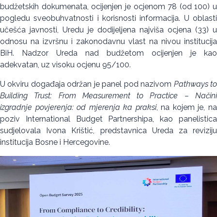
budžetskih dokumenata, ocijenjen je ocjenom 78 (od 100) u
pogledu sveobuhvatnosti i korisnosti informacija. U oblasti
učešća javnosti, Uredu je dodijeljena najviša ocjena (33) u
odnosu na izvršnu i zakonodavnu vlast na nivou institucija
BiH. Nadzor Ureda nad budžetom ocijenjen je kao
adekvatan, uz visoku ocjenu 95/100.
U okviru događaja održan je panel pod nazivom
Pathways t
Building Trust: From Measurement to Practice – Načini
izgradnje povjerenja: od mjerenja ka praksi
, na kojem je, n
poziv International Budget Partnershipa, kao panelistica
sudjelovala Ivona Krištić, predstavnica Ureda za reviziju
institucija Bosne i Hercegovine.