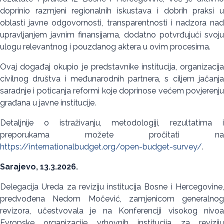
doprinio razmjeni regionalnih iskustava i dobrih praksi u
oblasti javne odgovornosti, transparentnosti i nadzora nad
upravljanjem javnim finansijama, dodatno potvrđujući svoju
ulogu relevantnog i pouzdanog aktera u ovim procesima.
Ovaj događaj okupio je predstavnike institucija, organizacija
civilnog društva i međunarodnih partnera, s ciljem jačanja
saradnje i poticanja reformi koje doprinose većem povjerenju
građana u javne institucije.
Detaljnije o istraživanju, metodologiji, rezultatima i
preporukama možete pročitati na
https://internationalbudget.org/open-budget-survey/
.
Sarajevo, 13.3.2026.
Delegacija Ureda za reviziju institucija Bosne i Hercegovine,
predvođena Nedom Močević, zamjenicom generalnog
revizora, učestvovala je na Konferenciji visokog nivoa
Evropske organizacije vrhovnih institucija za reviziju