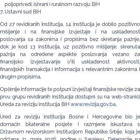
poljoprivedi, ishrani i ruralnom razvoju BiH
Ustavni sud BiH
Od 27 revidiranih institucija, 14 institucija je dobilo pozitivno
mišljenje i na finansijske izvještaje i na usklađenost
poslovanja sa zakonima i propisima bez skretanja pažnje,
dok je kod 13 institucija, uz pozitivno mišljenje, skrenuta
pažnja na određene aspekte poslovanja vezano za
finansijsko izvještavanje i/ili usklađenost aktivnosti,
finansijskih transakcija i informacija s relevantnim zakonima i
drugim propisima.
Opširnije informacije te potpuni izvještaji finansijske revizije za
prvu grupu revidiranih institucija dostupni su na web-stranici
Ureda za reviziju institucija BiH
www.revizija.gov.ba
.
Ured za reviziju institucija Bosne i Hercegovine bio je
domaćin bilateralne posjete i razmjene iskustava s
Državnom revizorskom institucijom Republike Srbije, koja je
održana 21. maja 2026. godine u Sarajevu. Delegacije su