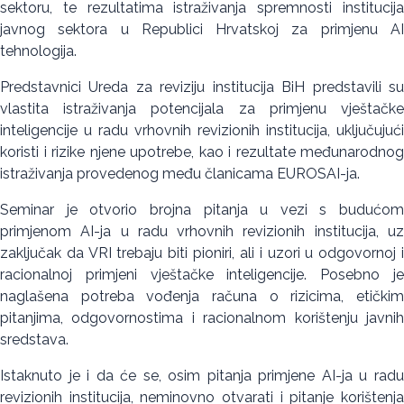
sektoru, te rezultatima istraživanja spremnosti institucija
javnog sektora u Republici Hrvatskoj za primjenu AI
tehnologija.
Predstavnici Ureda za reviziju institucija BiH predstavili su
vlastita istraživanja potencijala za primjenu vještačke
inteligencije u radu vrhovnih revizionih institucija, uključujući
koristi i rizike njene upotrebe, kao i rezultate međunarodnog
istraživanja provedenog među članicama EUROSAI-ja.
Seminar je otvorio brojna pitanja u vezi s budućom
primjenom AI-ja u radu vrhovnih revizionih institucija, uz
zaključak da VRI trebaju biti pioniri, ali i uzori u odgovornoj i
racionalnoj primjeni vještačke inteligencije. Posebno je
naglašena potreba vođenja računa o rizicima, etičkim
pitanjima, odgovornostima i racionalnom korištenju javnih
sredstava.
Istaknuto je i da će se, osim pitanja primjene AI-ja u radu
revizionih institucija, neminovno otvarati i pitanje korištenja