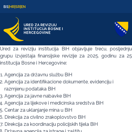
Skip to content
Skip to footer
BS
|
HR
|
SR
|
EN
URED ZA REVIZIJU
INSTITUCIJA BOSNE I
HERCEGOVINE
Ured za reviziju institucija BiH objavljuje treću, posljednju
grupu izvještaja finansijske revizije za 2025. godinu za 25
institucija Bosne i Hercegovine:
Agencija za državnu službu BiH
Agencija za identifikacione dokumente, evidenciju i
razmjenu podataka BiH
Agencija za javne nabavke BiH
Agencija za lijekove i medicinska sredstva BiH
Centar za uklanjanje mina u BiH
Direkcija za civilno zrakoplovstvo BiH
Direkcija za koordinaciju policijskih tijela BiH
Državna agencija za istrage i zaštitu